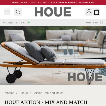
HIER DAS AKTIONS-, OUTLET- & QUICK SHIP SORTIMENT ENTDECKEN
Search
Shopp
+49 (0)40 727 33 33 3
WHATSAPP
Marken
/
Houe
/
Aktion - Mix and Match
HOUE AKTION - MIX AND MATCH