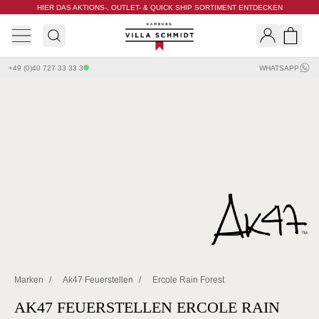
HIER DAS AKTIONS-, OUTLET- & QUICK SHIP SORTIMENT ENTDECKEN
Villa Schmidt
Search
Shopp
+49 (0)40 727 33 33 3
WHATSAPP
Marken
/
Ak47 Feuerstellen
/
Ercole Rain Forest
AK47 FEUERSTELLEN ERCOLE RAIN