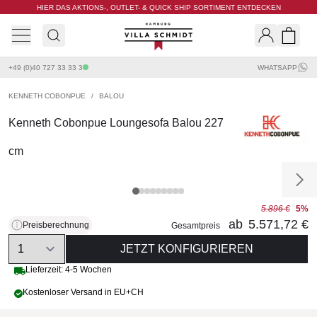
HIER DAS AKTIONS-, OUTLET- & QUICK SHIP SORTIMENT ENTDECKEN
Villa Schmidt
Search
Shopp
+49 (0)40 727 33 33 3
WHATSAPP
KENNETH COBONPUE
/
BALOU
Kenneth Cobonpue Loungesofa Balou 227
cm
5.896 €
5%
ab
5.571,72 €
Preisberechnung
Gesamtpreis
Quantity
JETZT KONFIGURIEREN
Lieferzeit: 4-5 Wochen
Kostenloser Versand in EU+CH