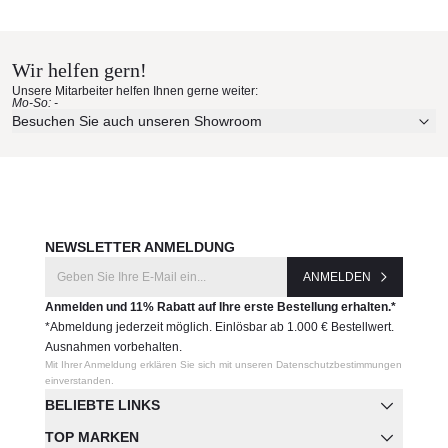
Kenneth Cobonpue
Materialmuster nach Hause
Maße (B × T × H)
227 × 105 × 75 cm
bestellen
Wir helfen gern!
Produktnummer:
Unsere Mitarbeiter helfen Ihnen gerne weiter:
Mo-So: -
Erleben Sie unsere Stoffe und Materialien ganz in Ruhe in
SBA-B-8929OD
Besuchen Sie auch unseren Showroom
Ihren eigenen vier Wänden.
Aktuelle Originalstoffe des Herstellers
Hersteller:
Farbe, Struktur und Haptik authentisch erleben
Kenneth Cobonpue
Persönliche Beratung bei Ihrer Konfiguration
JETZT MUSTER BESTELLEN
NEWSLETTER ANMELDUNG
ANMELDEN
Anmelden und 11% Rabatt auf Ihre erste Bestellung erhalten.*
*Abmeldung jederzeit möglich. Einlösbar ab 1.000 € Bestellwert.
Ausnahmen vorbehalten.
Mit Ihrer Anmeldung erklären Sie sich mit unseren Datenschutzbestimmungen
einverstanden.
BELIEBTE LINKS
TOP MARKEN