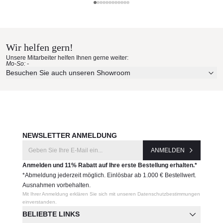
Kristalia Materialmuster nach
.
Material:
Hause bestellen
Teakholz oder Aluminium-Podest
gepolstete Sitzelemente: Pouf, Sitzkissen mit
Wir helfen gern!
Erleben Sie unsere Stoffe und Materialien ganz in Ruhe in
Rückenlehne oder Sitzkissen mit Rücken- und
Unsere Mitarbeiter helfen Ihnen gerne weiter:
Ihren eigenen vier Wänden.
Armlehnkissen
Mo-So: -
Aktuelle Originalstoffe des Herstellers
Besuchen Sie auch unseren Showroom
Maße (B × T × H/SH)
Farbe, Struktur und Haptik authentisch erleben
186 × 91 × 72/38 cm
Persönliche Beratung bei Ihrer Konfiguration
Produktnummer:
JETZT MUSTER BESTELLEN
04PAL13ST
NEWSLETTER ANMELDUNG
Hersteller:
ANMELDEN
Kristalia
Anmelden und 11% Rabatt auf Ihre erste Bestellung erhalten.*
*Abmeldung jederzeit möglich. Einlösbar ab 1.000 € Bestellwert.
Ausnahmen vorbehalten.
Mit Ihrer Anmeldung erklären Sie sich mit unseren Datenschutzbestimmungen
einverstanden.
BELIEBTE LINKS