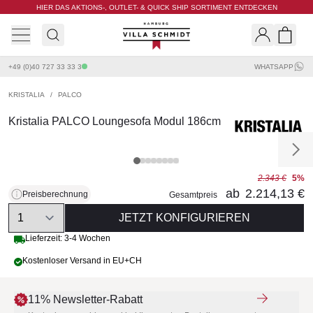
HIER DAS AKTIONS-, OUTLET- & QUICK SHIP SORTIMENT ENTDECKEN
Villa Schmidt
Search
Shopp
+49 (0)40 727 33 33 3
WHATSAPP
KRISTALIA
/
PALCO
Kristalia PALCO Loungesofa Modul 186cm
2.343 €
5%
ab
2.214,13 €
Preisberechnung
Gesamtpreis
Quantity
JETZT KONFIGURIEREN
Lieferzeit: 3-4 Wochen
Kostenloser Versand in EU+CH
11% Newsletter-Rabatt