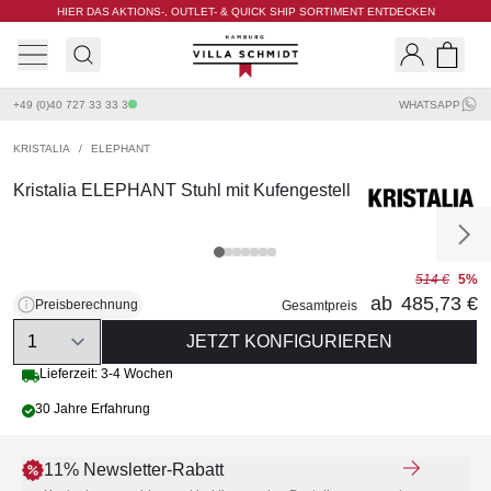
HIER DAS AKTIONS-, OUTLET- & QUICK SHIP SORTIMENT ENTDECKEN
Villa Schmidt
Search
Shopp
+49 (0)40 727 33 33 3
WHATSAPP
KRISTALIA
/
ELEPHANT
Kristalia ELEPHANT Stuhl mit Kufengestell
514 €
5%
ab
485,73 €
Preisberechnung
Gesamtpreis
Quantity
JETZT KONFIGURIEREN
Lieferzeit: 3-4 Wochen
30 Jahre Erfahrung
11% Newsletter-Rabatt