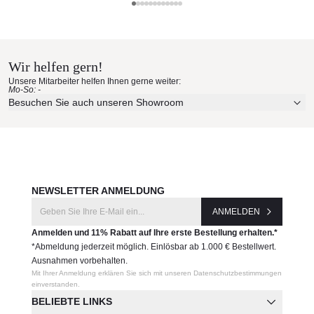
Kristalia
Kristalia Materialmuster nach
Hause bestellen
Wir helfen gern!
Erleben Sie unsere Stoffe und Materialien ganz in Ruhe in
Unsere Mitarbeiter helfen Ihnen gerne weiter:
Ihren eigenen vier Wänden.
Mo-So: -
Aktuelle Originalstoffe des Herstellers
Besuchen Sie auch unseren Showroom
Farbe, Struktur und Haptik authentisch erleben
Persönliche Beratung bei Ihrer Konfiguration
JETZT MUSTER BESTELLEN
NEWSLETTER ANMELDUNG
ANMELDEN
Anmelden und 11% Rabatt auf Ihre erste Bestellung erhalten.*
*Abmeldung jederzeit möglich. Einlösbar ab 1.000 € Bestellwert.
Ausnahmen vorbehalten.
Mit Ihrer Anmeldung erklären Sie sich mit unseren Datenschutzbestimmungen
einverstanden.
BELIEBTE LINKS