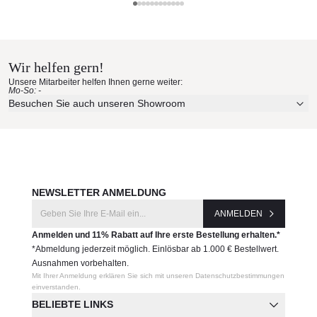
Teakholz
Kristalia Materialmuster nach
Die Bezüge sind abziehbar
Hause bestellen
Maße (B × T × H)
Wir helfen gern!
106 × 106 × 38 cm
Erleben Sie unsere Stoffe und Materialien ganz in Ruhe in
Unsere Mitarbeiter helfen Ihnen gerne weiter:
Ihren eigenen vier Wänden.
Mo-So: -
Produktnummer:
Aktuelle Originalstoffe des Herstellers
Besuchen Sie auch unseren Showroom
29BRI03/13
Farbe, Struktur und Haptik authentisch erleben
Persönliche Beratung bei Ihrer Konfiguration
Hersteller:
JETZT MUSTER BESTELLEN
Kristalia
NEWSLETTER ANMELDUNG
ANMELDEN
Anmelden und 11% Rabatt auf Ihre erste Bestellung erhalten.*
*Abmeldung jederzeit möglich. Einlösbar ab 1.000 € Bestellwert.
Ausnahmen vorbehalten.
Mit Ihrer Anmeldung erklären Sie sich mit unseren Datenschutzbestimmungen
einverstanden.
BELIEBTE LINKS