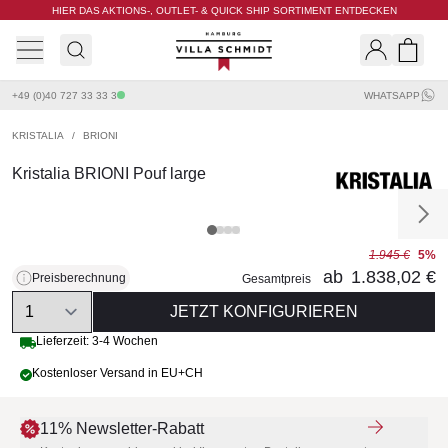
HIER DAS AKTIONS-, OUTLET- & QUICK SHIP SORTIMENT ENTDECKEN
Villa Schmidt
Search
Shopp
+49 (0)40 727 33 33 3
WHATSAPP
KRISTALIA
/
BRIONI
Kristalia BRIONI Pouf large
1.945 €
5%
ab
1.838,02 €
Preisberechnung
Gesamtpreis
Quantity
JETZT KONFIGURIEREN
Lieferzeit: 3-4 Wochen
Kostenloser Versand in EU+CH
11% Newsletter-Rabatt