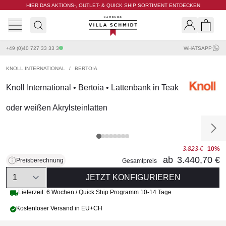
HIER DAS AKTIONS-, OUTLET- & QUICK SHIP SORTIMENT ENTDECKEN
Villa Schmidt
Search
Shopp
+49 (0)40 727 33 33 3
WHATSAPP
KNOLL INTERNATIONAL
/
BERTOIA
Knoll International • Bertoia • Lattenbank in Teak
oder weißen Akrylsteinlatten
3.823 €
10%
ab
3.440,70 €
Preisberechnung
Gesamtpreis
Quantity
JETZT KONFIGURIEREN
Lieferzeit: 6 Wochen / Quick Ship Programm 10-14 Tage
Kostenloser Versand in EU+CH