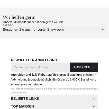
Kenneth Cobonpue
Produktnummer:
Materialmuster nach Hause
BDFM
bestellen
Wir helfen gern!
Hersteller:
Unsere Mitarbeiter helfen Ihnen gerne weiter:
Mo-So: -
Erleben Sie unsere Stoffe und Materialien ganz in Ruhe in
Kenneth Cobonpue
Besuchen Sie auch unseren Showroom
Ihren eigenen vier Wänden.
Aktuelle Originalstoffe des Herstellers
Farbe, Struktur und Haptik authentisch erleben
Persönliche Beratung bei Ihrer Konfiguration
JETZT MUSTER BESTELLEN
NEWSLETTER ANMELDUNG
ANMELDEN
Anmelden und 11% Rabatt auf Ihre erste Bestellung erhalten.*
*Abmeldung jederzeit möglich. Einlösbar ab 1.000 € Bestellwert.
Ausnahmen vorbehalten.
Mit Ihrer Anmeldung erklären Sie sich mit unseren Datenschutzbestimmungen
einverstanden.
BELIEBTE LINKS
TOP MARKEN