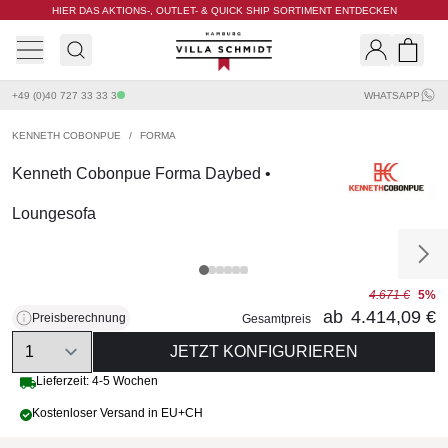
HIER DAS AKTIONS-, OUTLET- & QUICK SHIP SORTIMENT ENTDECKEN
Villa Schmidt
Search
Shopp
+49 (0)40 727 33 33 3
WHATSAPP
KENNETH COBONPUE
/
FORMA
Kenneth Cobonpue Forma Daybed •
Loungesofa
4.671 €
5%
ab
4.414,09 €
Preisberechnung
Gesamtpreis
Quantity
JETZT KONFIGURIEREN
Lieferzeit: 4-5 Wochen
Kostenloser Versand in EU+CH