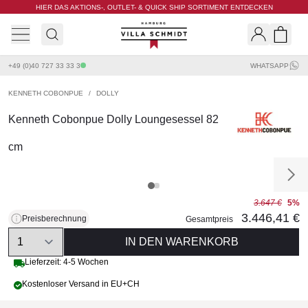
HIER DAS AKTIONS-, OUTLET- & QUICK SHIP SORTIMENT ENTDECKEN
Villa Schmidt
Search
Shopp
+49 (0)40 727 33 33 3
WHATSAPP
KENNETH COBONPUE
/
DOLLY
Kenneth Cobonpue Dolly Loungesessel 82
cm
3.647 €
5%
3.446,41 €
Preisberechnung
Gesamtpreis
Quantity
IN DEN WARENKORB
Lieferzeit: 4-5 Wochen
Kostenloser Versand in EU+CH