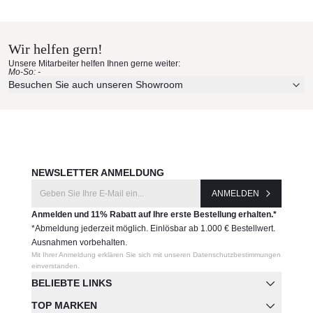
Kenneth Cobonpue
Leicht zu reinigen
Materialmuster nach Hause
Inkl. Sitzpolster
bestellen
Maße (B × T × H)
Wir helfen gern!
82 × 88,5 × 138 cm
Unsere Mitarbeiter helfen Ihnen gerne weiter:
Mo-So: -
Erleben Sie unsere Stoffe und Materialien ganz in Ruhe in
Produktnummer:
Besuchen Sie auch unseren Showroom
Ihren eigenen vier Wänden.
CAEDO-PG-3254OD-
Aktuelle Originalstoffe des Herstellers
URF
Farbe, Struktur und Haptik authentisch erleben
Persönliche Beratung bei Ihrer Konfiguration
Hersteller:
Kenneth Cobonpue
JETZT MUSTER BESTELLEN
NEWSLETTER ANMELDUNG
ANMELDEN
Anmelden und 11% Rabatt auf Ihre erste Bestellung erhalten.*
*Abmeldung jederzeit möglich. Einlösbar ab 1.000 € Bestellwert.
Ausnahmen vorbehalten.
Mit Ihrer Anmeldung erklären Sie sich mit unseren Datenschutzbestimmungen
einverstanden.
BELIEBTE LINKS
TOP MARKEN