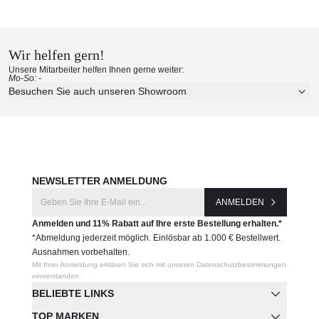
interlübke Materialmuster nach
Möbel in komplett Mattlack: 6 - 8 Wochen ab Werk
Hause bestellen
Möbel mit Glasanteilen: 8 - 10 Wochen ab Werk
Möbel mit Holzanteilen: 8 - 10 Wochen ab Werk
Wir helfen gern!
Erleben Sie unsere Stoffe und Materialien ganz in Ruhe in
Möbel in Hochglanzlack: 10 - 12 Wochen ab Werk
Unsere Mitarbeiter helfen Ihnen gerne weiter:
Ihren eigenen vier Wänden.
Mo-So: -
Produktnummer:
Aktuelle Originalstoffe des Herstellers
Besuchen Sie auch unseren Showroom
U6181.1
Farbe, Struktur und Haptik authentisch erleben
Persönliche Beratung bei Ihrer Konfiguration
Hersteller:
JETZT MUSTER BESTELLEN
interlübke
NEWSLETTER ANMELDUNG
ANMELDEN
Anmelden und 11% Rabatt auf Ihre erste Bestellung erhalten.*
*Abmeldung jederzeit möglich. Einlösbar ab 1.000 € Bestellwert.
Ausnahmen vorbehalten.
Mit Ihrer Anmeldung erklären Sie sich mit unseren Datenschutzbestimmungen
einverstanden.
BELIEBTE LINKS
TOP MARKEN