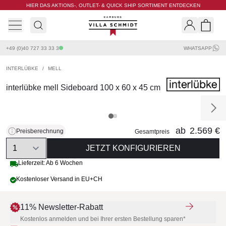
HIER DAS AKTIONS-, OUTLET- & QUICK SHIP SORTIMENT ENTDECKEN
Villa Schmidt
Search
Shopp
+49 (0)40 727 33 33 3
WHATSAPP
INTERLÜBKE
/
MELL
interlübke mell Sideboard 100 x 60 x 45 cm
ab
2.569 €
Preisberechnung
Gesamtpreis
Quantity
JETZT KONFIGURIEREN
Lieferzeit: Ab 6 Wochen
Kostenloser Versand in EU+CH
11% Newsletter-Rabatt
Kostenlos anmelden und bei Ihrer ersten Bestellung sparen*