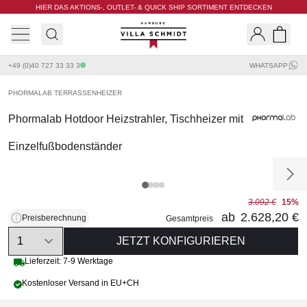
HIER DAS AKTIONS-, OUTLET- & QUICK SHIP SORTIMENT ENTDECKEN
Villa Schmidt
Search
Shopp
+49 (0)40 727 33 33 3
WHATSAPP
PHORMALAB TERRASSENHEIZER
Phormalab Hotdoor Heizstrahler, Tischheizer mit
Einzelfußbodenständer
3.092 €
15%
ab
2.628,20 €
Preisberechnung
Gesamtpreis
Quantity
JETZT KONFIGURIEREN
Lieferzeit: 7-9 Werktage
Kostenloser Versand in EU+CH