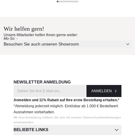
Maße (B × T × H):
Barlow Tyrie Materialmuster nach
65 × 90 × 92 cm
Sitzhöhe: 44 cm
Hause bestellen
Gewicht: 11 kg
Wir helfen gern!
Erleben Sie unsere Stoffe und Materialien ganz in Ruhe in
Produktnummer:
Unsere Mitarbeiter helfen Ihnen gerne weiter:
Ihren eigenen vier Wänden.
Mo-So: -
1HADMM.+
Aktuelle Originalstoffe des Herstellers
Besuchen Sie auch unseren Showroom
Farbe, Struktur und Haptik authentisch erleben
Hersteller:
Persönliche Beratung bei Ihrer Konfiguration
Barlow Tyrie
JETZT MUSTER BESTELLEN
NEWSLETTER ANMELDUNG
ANMELDEN
Anmelden und 11% Rabatt auf Ihre erste Bestellung erhalten.*
*Abmeldung jederzeit möglich. Einlösbar ab 1.000 € Bestellwert.
Ausnahmen vorbehalten.
Mit Ihrer Anmeldung erklären Sie sich mit unseren Datenschutzbestimmungen
einverstanden.
BELIEBTE LINKS