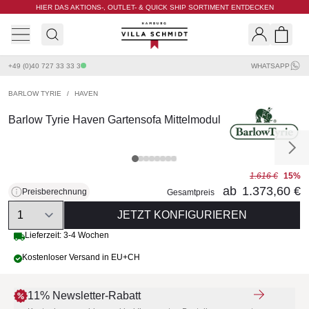
HIER DAS AKTIONS-, OUTLET- & QUICK SHIP SORTIMENT ENTDECKEN
Villa Schmidt
Search
Shopp
+49 (0)40 727 33 33 3
WHATSAPP
BARLOW TYRIE
/
HAVEN
Barlow Tyrie Haven Gartensofa Mittelmodul
1.616 €
15%
ab
1.373,60 €
Preisberechnung
Gesamtpreis
Quantity
JETZT KONFIGURIEREN
Lieferzeit: 3-4 Wochen
Kostenloser Versand in EU+CH
11% Newsletter-Rabatt