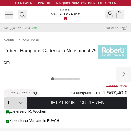
HIER DAS AKTIONS-, OUTLET- & QUICK SHIP SORTIMENT ENTDECKEN
Villa Schmidt
Search
Shopp
+49 (0)40 727 33 33 3
WHATSAPP
ROBERTI
/
HAMPTONS
Roberti Hamptons Gartensofa Mittelmodul 75
cm
1.844 €
15%
ab
1.567,40 €
Preisberechnung
Gesamtpreis
Quantity
JETZT KONFIGURIEREN
Lieferzeit: 4-5 Wochen
Kostenloser Versand in EU+CH