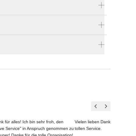
Produktnummer:
109100
mit
Hersteller:
Gloster
ellen
ven
und
en vier Wänden.
k für alles! Ich bin sehr froh, den
Vielen lieben Dank für das net
ove Service" in Anspruch genommen zu
tollen Service.
uper! Danke für die tolle Organisation!