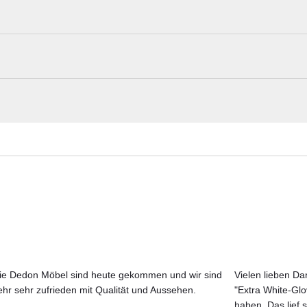
Geist und den Stil des ikonischen Designs der 1960er Jahre auf, das 
von Sonnenanbetern und geselligen Menschen wiederbelebt wurde. Das
Gloster Materialmuster nach Hause best
 Outdoor-Geflecht sorgt für eine natürliche Haptik, während die intuiti
ffälligen Stil mit einer perfekt an die menschliche Form angepassten
 weißem, pulverbeschichtetem Aluminium, Keramik in der Farbe Bianco 
Erleben Sie unsere Stoffe und Materialien ganz in Ruhe in Ihren eigen
Aktuelle Originalstoffe des Herstellers
erten Stil dieser Kollektion ab.
Farbe, Struktur und Haptik authentisch erleben
Persönliche Beratung bei Ihrer Konfiguration
ie Dedon Möbel sind heute gekommen und wir sind
Vielen lieben Dan
ehr sehr zufrieden mit Qualität und Aussehen.
"Extra White-Gl
JETZT MUSTER BESTELLEN
haben. Das lief s