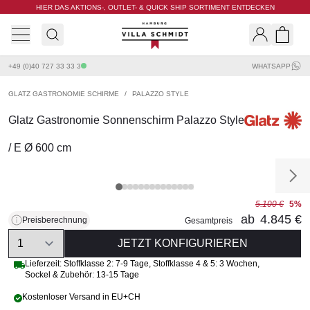
HIER DAS AKTIONS-, OUTLET- & QUICK SHIP SORTIMENT ENTDECKEN
Villa Schmidt
Search
Shopp
+49 (0)40 727 33 33 3
WHATSAPP
GLATZ GASTRONOMIE SCHIRME
/
PALAZZO STYLE
Glatz Gastronomie Sonnenschirm Palazzo Style
/ E Ø 600 cm
5.100 €
5%
ab
4.845 €
Preisberechnung
Gesamtpreis
Quantity
JETZT KONFIGURIEREN
Lieferzeit:
Stoffklasse 2: 7-9 Tage
,
Stoffklasse 4 & 5: 3 Wochen
,
Sockel & Zubehör: 13-15 Tage
Kostenloser Versand in EU+CH