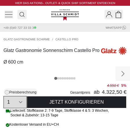
HIER DAS AKTIONS-, OUTLET- & QUICK SHIP SORTIMENT ENTDECKEN
Villa Schmidt
Search
Shopp
+49 (0)40 727 33 33 3
WHATSAPP
GLATZ GASTRONOMIE SCHIRME
/
CASTELLO PRO
Glatz Gastronomie Sonnenschirm Castello Pro
Ø 600 cm
4.550 €
5%
ab
4.322,50 €
Preisberechnung
Gesamtpreis
Quantity
JETZT KONFIGURIEREN
Lieferzeit:
Stoffklasse 2: 7-9 Tage
,
Stoffklasse 4 & 5: 3 Wochen
,
Sockel & Zubehör: 13-15 Tage
Kostenloser Versand in EU+CH