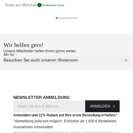
Werbeaufdruck
: Individuelle Aufdrucke sind möglich.
Sonja aus München
Pa
Verifizierter Kauf
Mast Ø
: 9 cm
Mindestgewicht Sockel:
310kg
Glatz Materialmuster nach Hause
Produktnummer:
143 00 600 171
bestellen
Wir helfen gern!
Hersteller:
Erleben Sie unsere Stoffe und Materialien ganz in Ruhe in
Unsere Mitarbeiter helfen Ihnen gerne weiter:
Ihren eigenen vier Wänden.
Glatz
Mo-So: -
Aktuelle Originalstoffe des Herstellers
Besuchen Sie auch unseren Showroom
Farbe, Struktur und Haptik authentisch erleben
Persönliche Beratung bei Ihrer Konfiguration
JETZT MUSTER BESTELLEN
NEWSLETTER ANMELDUNG
ANMELDEN
Anmelden und 11% Rabatt auf Ihre erste Bestellung erhalten.*
*Abmeldung jederzeit möglich. Einlösbar ab 1.000 € Bestellwert.
Ausnahmen vorbehalten.
Mit Ihrer Anmeldung erklären Sie sich mit unseren Datenschutzbestimmungen