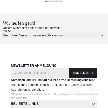
Barlow Tyrie
Barlow Tyrie Materialmuster nach
Hause bestellen
Wir helfen gern!
Erleben Sie unsere Stoffe und Materialien ganz in Ruhe in
Unsere Mitarbeiter helfen Ihnen gerne weiter:
Ihren eigenen vier Wänden.
Mo-So: -
Aktuelle Originalstoffe des Herstellers
Besuchen Sie auch unseren Showroom
Farbe, Struktur und Haptik authentisch erleben
Persönliche Beratung bei Ihrer Konfiguration
JETZT MUSTER BESTELLEN
NEWSLETTER ANMELDUNG
ANMELDEN
Anmelden und 11% Rabatt auf Ihre erste Bestellung erhalten.*
*Abmeldung jederzeit möglich. Einlösbar ab 1.000 € Bestellwert.
Ausnahmen vorbehalten.
Mit Ihrer Anmeldung erklären Sie sich mit unseren Datenschutzbestimmungen
einverstanden.
BELIEBTE LINKS