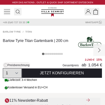
HIER DAS AKTIONS-, OUTLET- & QUICK SHIP SORTIMENT ENTDECKEN
Villa Schmidt
Search
Shopp
+49 (0)40 727 33 33 3
WHATSAPP
BARLOW TYRIE
/
TITAN
Barlow Tyrie Titan Gartenbank | 200 cm
1.240 €
15%
ab
1.054 €
Preisberechnung
Gesamtpreis
Quantity
JETZT KONFIGURIEREN
Lieferzeit: 3-4 Wochen
Kostenloser Versand in EU+CH
11% Newsletter-Rabatt