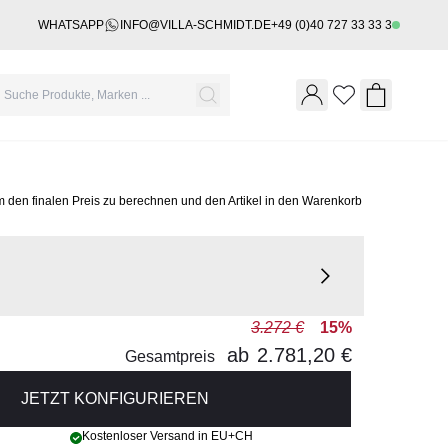
WHATSAPP
INFO@VILLA-SCHMIDT.DE
+49 (0)40 727 33 33 3
Wishlist
Shopping 
m den finalen Preis zu berechnen und den Artikel in den Warenkorb
3.272 €
15%
ab
2.781,20 €
Gesamtpreis
JETZT KONFIGURIEREN
Kostenloser Versand in EU+CH