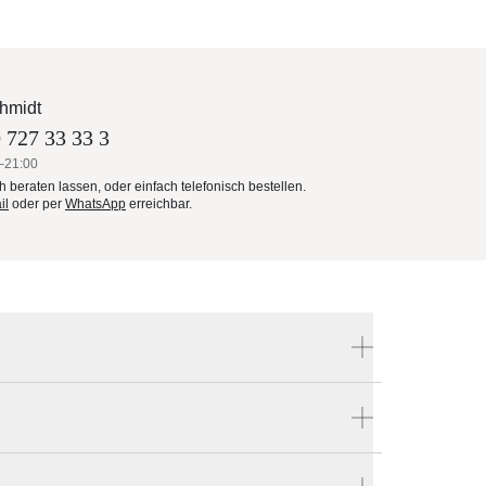
hmidt
 727 33 33 3
–21:00
ch beraten lassen, oder einfach telefonisch bestellen.
il
oder per
WhatsApp
erreichbar.
Produktnummer:
GB-BUIT-P