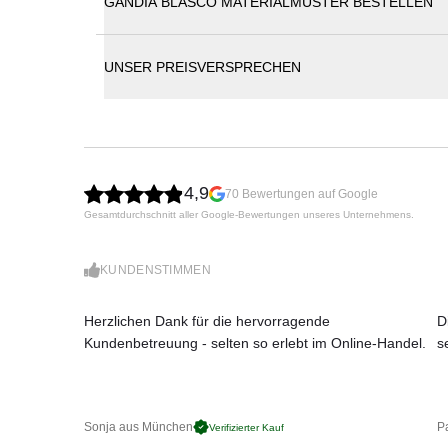
GANDIA BLASCO MATERIALMUSTER BESTELLEN
Gandia Blasco Katalog
GANDIA BLASCO BUIT Pouf
Hergestellt aus thermolackierten Aluminium - mit 
BUIT
UNSER PREISVERSPRECHEN
Die BUIT-Kollektion ist durch die Aluminiumgitter-S
beispielsweise einem Loungesofa ist ohne Problem
Gestell: thermolackiertes Aluminium
Polsterung: 100% Trevira CS Fabric - Grey
Leicht zu reinigen
Wetterfest
4,9
70 Bewertungen auf Google
Maße: (B × T
×
H)
Gesamtdurchschnitt aller Google-Bewertungen unseres Unternehmens.
60 x 68 x 36 cm
KUNDENSTIMMEN
Herzlichen Dank für die hervorragende
D
Kundenbetreuung - selten so erlebt im Online-Handel.
s
Sonja aus München
Pa
Verifizierter Kauf