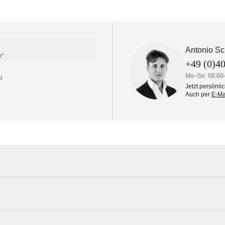
Antonio Sc
n*
+49 (0)40
Mo–So: 08:00
l
Jetzt persönli
Auch per
E-Ma