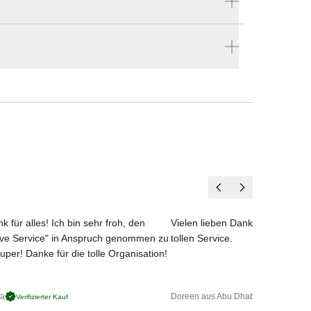
Hersteller:
GANDIA BLASCO
Hause bestellen
en vier Wänden.
k für alles! Ich bin sehr froh, den
Vielen lieben Dank für das net
ove Service" in Anspruch genommen zu
tollen Service.
uper! Danke für die tolle Organisation!
ga
Doreen aus Abu Dhabi
Verifizierter Kauf
Verifizierter 