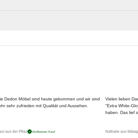
grauem Kvadrat-Stoffgeflecht (nicht abnehmbar)
GANDIA BLASCO Materialmuster nach 
truktur anmutig und leicht. Auch die Kombination der Elemente, zu
e möglich.
Erleben Sie unsere Stoffe und Materialien ganz in Ruhe in Ihren eigen
Aktuelle Originalstoffe des Herstellers
Farbe, Struktur und Haptik authentisch erleben
Persönliche Beratung bei Ihrer Konfiguration
ie Dedon Möbel sind heute gekommen und wir sind
Vielen lieben Dan
ehr sehr zufrieden mit Qualität und Aussehen.
"Extra White-Gl
JETZT MUSTER BESTELLEN
haben. Das lief s
ul aus der Pflaz
Nathalie aus Mála
Verifizierter Kauf