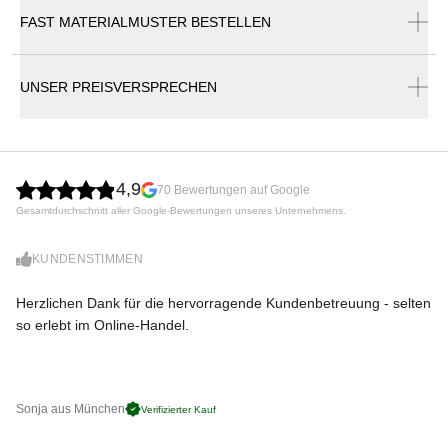
FAST MATERIALMUSTER BESTELLEN
Fast Katalog
Zwischen Natur und Technologie. Mit „greifbarem“ Ergebnis.
Pulverbeschichtetes Aluminium ist beständig gegen Regen,
Wind, Kälte und den Wechsel der Jahreszeiten. Die
UNSER PREISVERSPRECHEN
umfassende Kollektion besticht mit robusten, schlichten
Formen, die an moderne Interpretationen klassischer
Holzbänke denken lassen. Bei Bedarf können die Sofas,
Bänke und Chaiselongues der Serie Orizon außerdem mit
bequemen outdoortauglichen Kissen ausgestattet werden,
4,9
70 Bewertungen auf Google
um herrlich gemütliche und einladende „Freiluft-
Gesamtdurchschnitt aller Google-Bewertungen unseres Unternehmens.
Wohnzimmer“ zu gestalten.
Oberfläche
KUNDENSTIMMEN
Durch den Einsatz von Aluminium in Kombination mit
wetterfestem Stoff ist die gesamte Fast Orizon Kollektion
Herzlichen Dank für die hervorragende Kundenbetreuung - selten
Di
sehr witterungsbeständig.
so erlebt im Online-Handel.
zu
Material
Die Tischplatten/Sitzschalen und Armlehnen der Orizon-
Möbel bestehen entweder aus aufgeschäumtem Aluminium
in farbig lackiertem Aluminium oder aus Aluminium, welches
Sonja aus München
Pa
Verifizierter Kauf
im Grauton "Naturall" lackiert wurde. Fast verwendet
ausschließlich recyceltes Aluminium der Stufe 2 - dieses