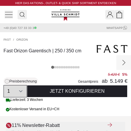
HIER DAS AKTIONS-, OUTLET- & QUICK SHIP SORTIMENT ENTDECKEN
Villa Schmidt
Search
Shopp
+49 (0)40 727 33 33 3
WHATSAPP
FAST
/
ORIZON
Fast Orizon Garentisch | 250 / 350 cm
5.420 €
5%
ab
5.149 €
Preisberechnung
Gesamtpreis
Quantity
JETZT KONFIGURIEREN
Lieferzeit: 3 Wochen
Kostenloser Versand in EU+CH
11% Newsletter-Rabatt