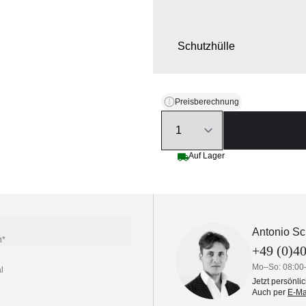
Schutzhülle
Preisberechnung
Quantity
Auf Lager
Antonio Sc
n*
+49 (0)40
Mo–So: 08:00
l
Jetzt persönli
Auch per
E-Ma