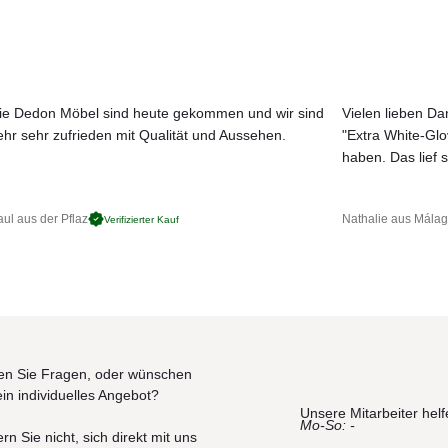
ie Dedon Möbel sind heute gekommen und wir sind
Vielen lieben Dan
ehr sehr zufrieden mit Qualität und Aussehen.
"Extra White-Gl
JETZT MUSTER BESTELLEN
haben. Das lief s
ul aus der Pflaz
Nathalie aus Mála
Verifizierter Kauf
n Sie Fragen, oder wünschen
ein individuelles Angebot?
Unsere Mitarbeiter helf
Mo-So: -
rn Sie nicht, sich direkt mit uns