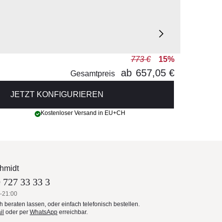
773 €
15%
ab
657,05 €
Gesamtpreis
JETZT KONFIGURIEREN
Kostenloser Versand in EU+CH
hmidt
 727 33 33 3
–21:00
ch beraten lassen, oder einfach telefonisch bestellen.
il
oder per
WhatsApp
erreichbar.