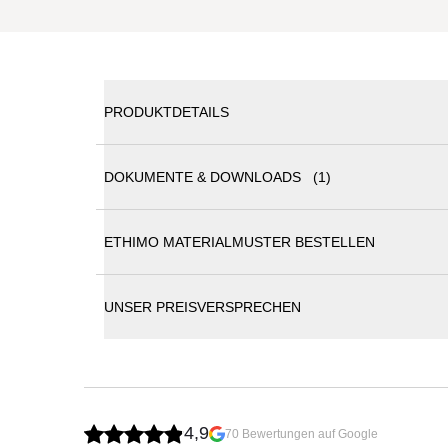
PRODUKTDETAILS
DOKUMENTE & DOWNLOADS (1)
Ethimo Swing Essstuhl
ETHIMO MATERIALMUSTER BESTELLEN
Ethimo Katalog
Die "Swing"-Kollektion von Ethimo vereint elegante
bieten die Möbel eine warme, organische Ästhetik 
Sonnenliegen, die durch wetterfeste Polster maxi
UNSER PREISVERSPRECHEN
die verwendeten Hölzer aus zertifizierten Quellen
Umweltbelastung. Die "Swing"-Kollektion bringt Stil
umweltbewusste Konsumenten.
Gestell Teakholz Natur oder gebeiztem Teakhol
Aluminiumrahmen Sepia Black oder Warm Whit
die Herstellung dieser hochwertigen Möbel erfolg
4,9
70 Bewertungen auf Google
UV-, witterungs- und farbbeständig