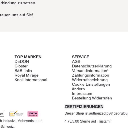
erbindung zu setzen.
freuen uns auf Sie!
TOP MARKEN
SERVICE
DEDON
AGB
Gloster
Datenschutzerklärung
B&B Italia
Versandinformation¹
Royal Mirage
Zahlungsinformation
Knoll International
Widerrufsbelehrung
Cookie Einstellungen
ändern
Impressum
Bestellung Widerrufen
ZERTIFIZIERUNGEN
Dieser Shop ist authorized.by® geprüft und
h inklusive Mehrwertsteuer.
4.75/5.00 Sterne auf Trustami
d Schweiz.