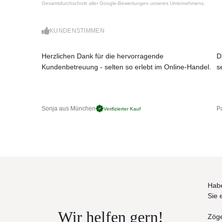
Gesamtdurchschnitt aller Google-Bewertungen unseres Unternehmens.
leicht zu reinigen
Maße (B x T x H):
KUNDENSTIMMEN
60 x 53 x 83 cm
Sitzhöhe: 44 cm
Gewicht: 6,5 kg
Herzlichen Dank für die hervorragende
D
Kundenbetreuung - selten so erlebt im Online-Handel.
s
Sonja aus München
Pa
Verifizierter Kauf
Habe
Sie 
Wir helfen gern!
Zöge