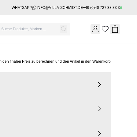
WHATSAPP
INFO@VILLA-SCHMIDT.DE
+49 (0)40 727 33 33 3
Wishlist
Shopping 
m den finalen Preis zu berechnen und den Artikel in den Warenkorb