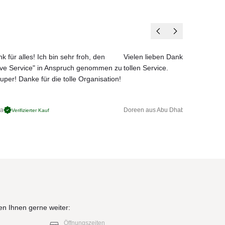
k für alles! Ich bin sehr froh, den
Vielen lieben Dank für das net
ove Service" in Anspruch genommen zu
tollen Service.
uper! Danke für die tolle Organisation!
ga
Doreen aus Abu Dhabi
Verifizierter Kauf
Verifizierter 
en Ihnen gerne weiter:
Öffnungszeiten