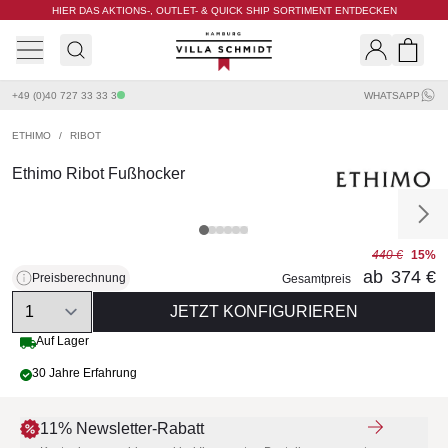
HIER DAS AKTIONS-, OUTLET- & QUICK SHIP SORTIMENT ENTDECKEN
Villa Schmidt
Search
Shopp
+49 (0)40 727 33 33 3
WHATSAPP
ETHIMO
/
RIBOT
Ethimo Ribot Fußhocker
440 €
15%
ab
374 €
Preisberechnung
Gesamtpreis
Quantity
JETZT KONFIGURIEREN
Auf Lager
30 Jahre Erfahrung
11% Newsletter-Rabatt