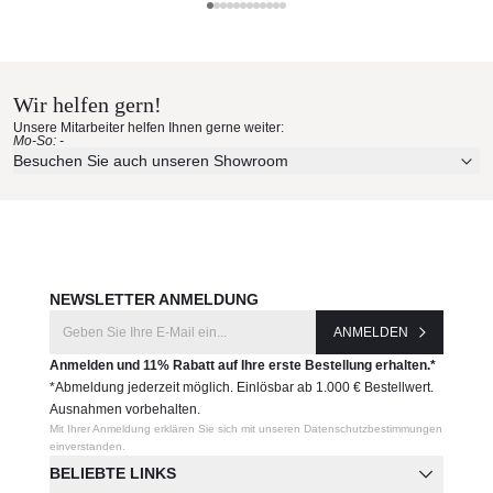
UV-, witterungs- und farbbeständig
Ethimo Materialmuster nach
Leichte Reinigung
Design by Marc Sadler
Hause bestellen
Maße ( B x T x H ):
Wir helfen gern!
49 x 43 x 33 cm
Erleben Sie unsere Stoffe und Materialien ganz in Ruhe in
Unsere Mitarbeiter helfen Ihnen gerne weiter:
Sitzhöhe: 33 cm
Ihren eigenen vier Wänden.
Mo-So: -
Gewicht: 4 kg
Aktuelle Originalstoffe des Herstellers
Besuchen Sie auch unseren Showroom
Farbe, Struktur und Haptik authentisch erleben
Produktnummer:
Persönliche Beratung bei Ihrer Konfiguration
RBFST1
JETZT MUSTER BESTELLEN
Hersteller:
NEWSLETTER ANMELDUNG
Ethimo
ANMELDEN
Anmelden und 11% Rabatt auf Ihre erste Bestellung erhalten.*
*Abmeldung jederzeit möglich. Einlösbar ab 1.000 € Bestellwert.
Ausnahmen vorbehalten.
Mit Ihrer Anmeldung erklären Sie sich mit unseren Datenschutzbestimmungen
einverstanden.
BELIEBTE LINKS