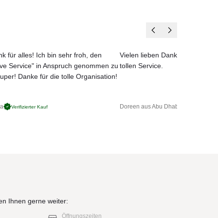
k für alles! Ich bin sehr froh, den
Vielen lieben Dank für das net
ove Service" in Anspruch genommen zu
tollen Service.
uper! Danke für die tolle Organisation!
ga
Doreen aus Abu Dhabi
Verifizierter Kauf
Verifizierter 
en Ihnen gerne weiter:
Öffnungszeiten