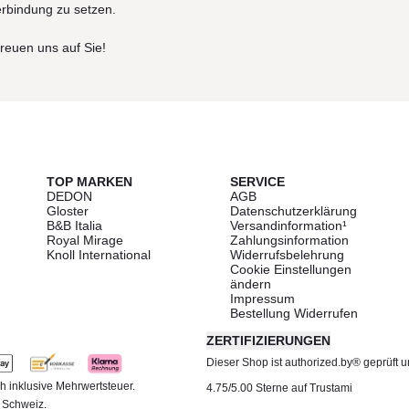
erbindung zu setzen.
freuen uns auf Sie!
TOP MARKEN
SERVICE
DEDON
AGB
Gloster
Datenschutzerklärung
B&B Italia
Versandinformation¹
Royal Mirage
Zahlungsinformation
Knoll International
Widerrufsbelehrung
Cookie Einstellungen
ändern
Impressum
Bestellung Widerrufen
ZERTIFIZIERUNGEN
Dieser Shop ist authorized.by® geprüft und
h inklusive Mehrwertsteuer.
4.75/5.00 Sterne auf Trustami
d Schweiz.