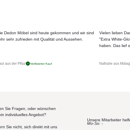
t in erstklassiger Qualität
ie Dedon Möbel sind heute gekommen und wir sind
Vielen lieben Dan
ehr sehr zufrieden mit Qualität und Aussehen.
"Extra White-Gl
JETZT MUSTER BESTELLEN
haben. Das lief s
ul aus der Pflaz
Nathalie aus Mála
Verifizierter Kauf
n Sie Fragen, oder wünschen
ein individuelles Angebot?
Unsere Mitarbeiter helf
Mo-So: -
rn Sie nicht, sich direkt mit uns