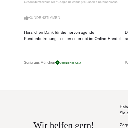
Gesamtdurchschnitt aller Google-Bewertungen unseres Unternehmens.
die Herstellung dieser hochwertigen Möbel erfolg
UV-, witterungs- und farbbeständig
leicht zu reinigen
KUNDENSTIMMEN
Maße: (B × T × H):
101 × 81 × 69 cm
Herzlichen Dank für die hervorragende
D
Sitzhöhe: 40 cm
Kundenbetreuung - selten so erlebt im Online-Handel.
s
Gewicht: 32 kg
Sonja aus München
Pa
Verifizierter Kauf
Habe
Sie 
Wir helfen gern!
Zöge