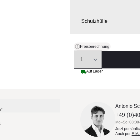
Schutzhülle
Preisberechnung
Quantity
Auf Lager
Antonio Sc
n*
+49 (0)40
Mo–So: 08:00
l
Jetzt persönli
Auch per
E-Ma