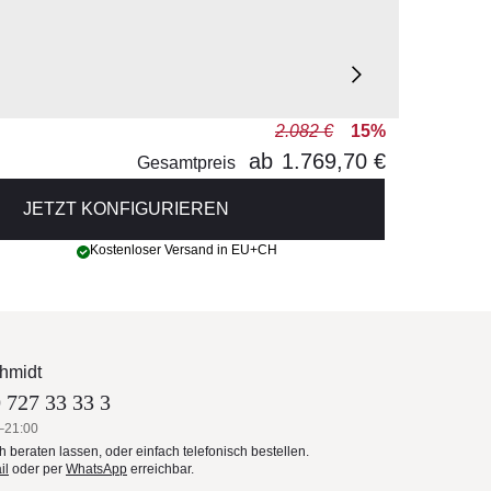
2.082 €
15%
ab
1.769,70 €
Gesamtpreis
JETZT KONFIGURIEREN
Kostenloser Versand in EU+CH
hmidt
 727 33 33 3
–21:00
ch beraten lassen, oder einfach telefonisch bestellen.
il
oder per
WhatsApp
erreichbar.