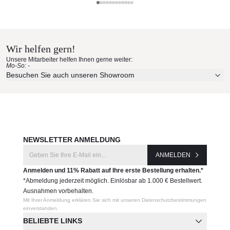
Ethimo Materialmuster nach
CODMC
Hause bestellen
Hersteller:
Wir helfen gern!
Erleben Sie unsere Stoffe und Materialien ganz in Ruhe in
Ethimo
Unsere Mitarbeiter helfen Ihnen gerne weiter:
Ihren eigenen vier Wänden.
Mo-So: -
Aktuelle Originalstoffe des Herstellers
Besuchen Sie auch unseren Showroom
Farbe, Struktur und Haptik authentisch erleben
Persönliche Beratung bei Ihrer Konfiguration
JETZT MUSTER BESTELLEN
NEWSLETTER ANMELDUNG
ANMELDEN
Anmelden und 11% Rabatt auf Ihre erste Bestellung erhalten.*
*Abmeldung jederzeit möglich. Einlösbar ab 1.000 € Bestellwert.
Ausnahmen vorbehalten.
Mit Ihrer Anmeldung erklären Sie sich mit unseren Datenschutzbestimmungen
einverstanden.
BELIEBTE LINKS