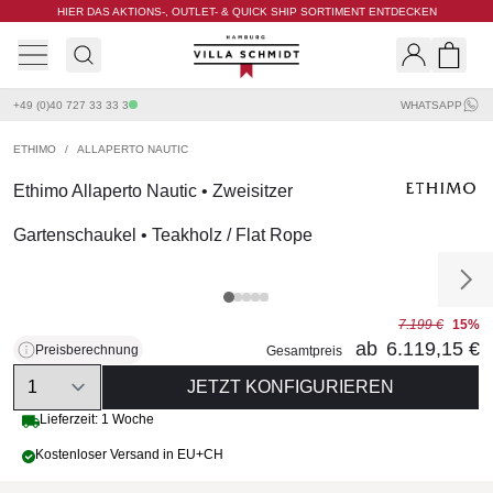
HIER DAS AKTIONS-, OUTLET- & QUICK SHIP SORTIMENT ENTDECKEN
Villa Schmidt
Search
Shopp
+49 (0)40 727 33 33 3
WHATSAPP
ETHIMO
/
ALLAPERTO NAUTIC
Ethimo Allaperto Nautic • Zweisitzer
Gartenschaukel • Teakholz / Flat Rope
7.199 €
15%
ab
6.119,15 €
Preisberechnung
Gesamtpreis
Quantity
JETZT KONFIGURIEREN
Lieferzeit: 1 Woche
Kostenloser Versand in EU+CH