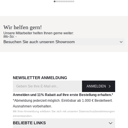
Gestell aus pulverbeschichtetem Aluminium
Ego Paris Materialmuster nach
Tischplatte aus Aluminium, Keramik oder Corian®
Ganzjährig wetterfest
Hause bestellen
Leicht zu reinigen
Sonderanfertigung nach Ihren Wünschen
Wir helfen gern!
Erleben Sie unsere Stoffe und Materialien ganz in Ruhe in
Maße :
170 x 98 x 41 cm
Unsere Mitarbeiter helfen Ihnen gerne weiter:
Ihren eigenen vier Wänden.
Mo-So: -
Aktuelle Originalstoffe des Herstellers
Besuchen Sie auch unseren Showroom
Produktnummer:
Farbe, Struktur und Haptik authentisch erleben
VS-EM5QMT
Persönliche Beratung bei Ihrer Konfiguration
JETZT MUSTER BESTELLEN
Hersteller:
Ego Paris
NEWSLETTER ANMELDUNG
ANMELDEN
Anmelden und 11% Rabatt auf Ihre erste Bestellung erhalten.*
*Abmeldung jederzeit möglich. Einlösbar ab 1.000 € Bestellwert.
Ausnahmen vorbehalten.
Mit Ihrer Anmeldung erklären Sie sich mit unseren Datenschutzbestimmungen
einverstanden.
BELIEBTE LINKS