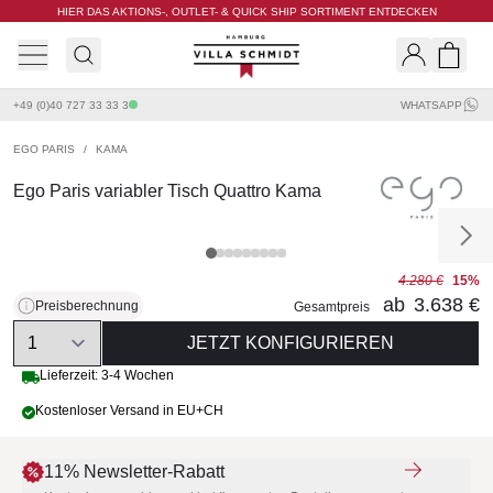
HIER DAS AKTIONS-, OUTLET- & QUICK SHIP SORTIMENT ENTDECKEN
Villa Schmidt
Search
Shopp
+49 (0)40 727 33 33 3
WHATSAPP
EGO PARIS
/
KAMA
Ego Paris variabler Tisch Quattro Kama
4.280 €
15%
ab
3.638 €
Preisberechnung
Gesamtpreis
Quantity
JETZT KONFIGURIEREN
Lieferzeit: 3-4 Wochen
Kostenloser Versand in EU+CH
11% Newsletter-Rabatt