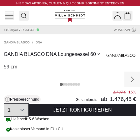
HIER DAS AKTIONS-, OUTLET- & QUICK SHIP SORTIMENT ENTDECKEN
Villa Schmidt
Search
Shopp
+49 (0)40 727 33 33 3
WHATSAPP
GANDIA BLASCO
/
DNA
GANDIA BLASCO DNA Loungesessel 60 ×
59 cm
1.737 €
15%
ab
1.476,45 €
Preisberechnung
Gesamtpreis
Quantity
JETZT KONFIGURIEREN
Lieferzeit: 5-6 Wochen
Kostenloser Versand in EU+CH