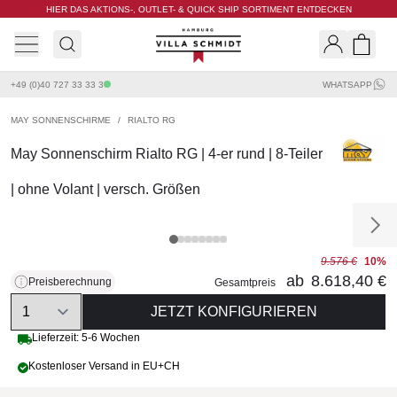
HIER DAS AKTIONS-, OUTLET- & QUICK SHIP SORTIMENT ENTDECKEN
Villa Schmidt
Search
Shopp
+49 (0)40 727 33 33 3
WHATSAPP
MAY SONNENSCHIRME
/
RIALTO RG
May Sonnenschirm Rialto RG | 4-er rund | 8-Teiler
| ohne Volant | versch. Größen
9.576 €
10%
ab
8.618,40 €
Preisberechnung
Gesamtpreis
Quantity
JETZT KONFIGURIEREN
Lieferzeit: 5-6 Wochen
Kostenloser Versand in EU+CH