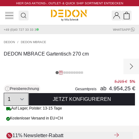
HIER DAS AKTIONS-, OUTLET- & QUICK SHIP SORTIMENT ENTDECKEN
by Villa Schmidt
Search
Shopp
+49 (0)40 727 33 33 3
WHATSAPP
DEDON
/
DEDON MBRACE
DEDON MBRACE Gartentisch 270 cm
5.215 €
5%
ab
4.954,25 €
Preisberechnung
Gesamtpreis
Quantity
JETZT KONFIGURIEREN
Auf Lager, Polster: 13-15 Tage
Kostenloser Versand in EU+CH
11% Newsletter-Rabatt