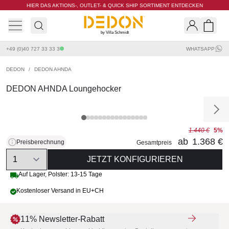
HIER DAS AKTIONS-, OUTLET- & QUICK SHIP SORTIMENT ENTDECKEN
by Villa Schmidt
Search
Shopp
+49 (0)40 727 33 33 3
WHATSAPP
DEDON
/
DEDON AHNDA
DEDON AHNDA Loungehocker
1.440 €
5%
ab
1.368 €
Preisberechnung
Gesamtpreis
Quantity
JETZT KONFIGURIEREN
Auf Lager, Polster: 13-15 Tage
Kostenloser Versand in EU+CH
11% Newsletter-Rabatt