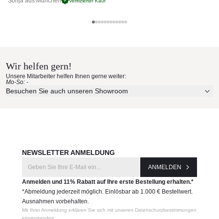
Kissen mit Garden Stoff
Sonja aus München
Pa
Verifizierter Kauf
Kissen mit ISO Gewebe
Kissen mit EDEN Gewebe
Coro Materialmuster nach Hause
Kissen mit SUN Gewebe
wetterfeste Materialien
bestellen
leicht zu reinigen
Wir helfen gern!
Produktnummer:
Erleben Sie unsere Stoffe und Materialien ganz in Ruhe in
Unsere Mitarbeiter helfen Ihnen gerne weiter:
Ihren eigenen vier Wänden.
CORO-KJ-CDB
Mo-So: -
Aktuelle Originalstoffe des Herstellers
Besuchen Sie auch unseren Showroom
Farbe, Struktur und Haptik authentisch erleben
Hersteller:
Persönliche Beratung bei Ihrer Konfiguration
Coro
JETZT MUSTER BESTELLEN
NEWSLETTER ANMELDUNG
ANMELDEN
Anmelden und 11% Rabatt auf Ihre erste Bestellung erhalten.*
*Abmeldung jederzeit möglich. Einlösbar ab 1.000 € Bestellwert.
Ausnahmen vorbehalten.
Mit Ihrer Anmeldung erklären Sie sich mit unseren Datenschutzbestimmungen
einverstanden.