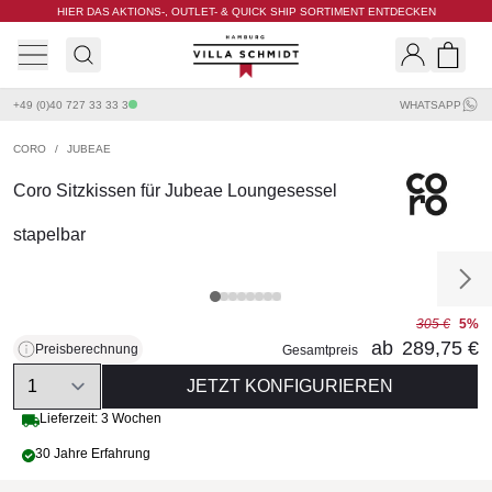
HIER DAS AKTIONS-, OUTLET- & QUICK SHIP SORTIMENT ENTDECKEN
Villa Schmidt
Search
Shopp
+49 (0)40 727 33 33 3
WHATSAPP
CORO
/
JUBEAE
Coro Sitzkissen für Jubeae Loungesessel
stapelbar
305 €
5%
ab
289,75 €
Preisberechnung
Gesamtpreis
Quantity
JETZT KONFIGURIEREN
Lieferzeit: 3 Wochen
30 Jahre Erfahrung