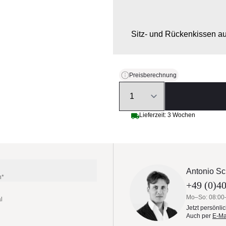
Sitz- und Rückenkissen au
Preisberechnung
Quantity
Lieferzeit: 3 Wochen
Antonio Sc
n*
+49 (0)40
Mo–So: 08:00
l
Jetzt persönli
Auch per
E-Ma