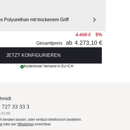
s Polyurethan mit trockenem Griff
4.498 €
5%
ab
4.273,10 €
Gesamtpreis
JETZT KONFIGURIEREN
Kostenloser Versand in EU+CH
hmidt
 727 33 33 3
–21:00
ch beraten lassen, oder einfach telefonisch bestellen.
il
oder per
WhatsApp
erreichbar.