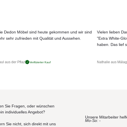
ie Dedon Möbel sind heute gekommen und wir sind
Vielen lieben Dan
ehr sehr zufrieden mit Qualität und Aussehen.
"Extra White-Gl
JETZT MUSTER BESTELLEN
haben. Das lief s
ul aus der Pflaz
Nathalie aus Mála
Verifizierter Kauf
n Sie Fragen, oder wünschen
ein individuelles Angebot?
Unsere Mitarbeiter helf
Mo-So: -
rn Sie nicht, sich direkt mit uns