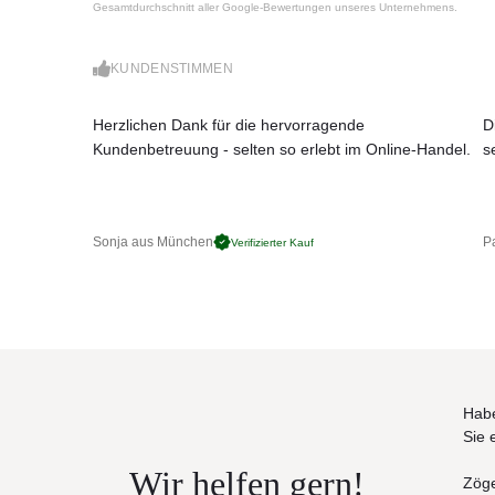
Gesamtdurchschnitt aller Google-Bewertungen unseres Unternehmens.
ist.
Produkteigenschaften
KUNDENSTIMMEN
Gestell aus Edelstahl gebürstet
leicht zu reinigen
Maße: (B × T × H)
Herzlichen Dank für die hervorragende
D
90,5 × 75 × 78,8 cm
Kundenbetreuung - selten so erlebt im Online-Handel.
s
Sonja aus München
Pa
Verifizierter Kauf
Habe
Sie 
Wir helfen gern!
Zöge