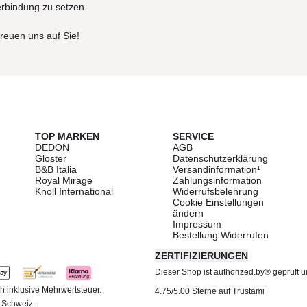
erbindung zu setzen.
freuen uns auf Sie!
TOP MARKEN
SERVICE
DEDON
AGB
Gloster
Datenschutzerklärung
B&B Italia
Versandinformation¹
Royal Mirage
Zahlungsinformation
Knoll International
Widerrufsbelehrung
Cookie Einstellungen
ändern
Impressum
Bestellung Widerrufen
ZERTIFIZIERUNGEN
Dieser Shop ist authorized.by® geprüft und
h inklusive Mehrwertsteuer.
4.75/5.00 Sterne auf Trustami
d Schweiz.