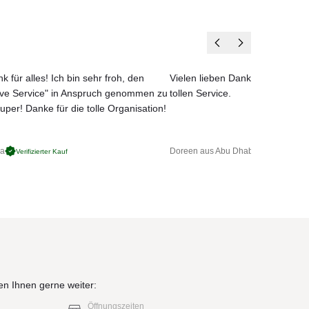
k für alles! Ich bin sehr froh, den
Vielen lieben Dank für das net
ove Service" in Anspruch genommen zu
tollen Service.
uper! Danke für die tolle Organisation!
ga
Doreen aus Abu Dhabi
Verifizierter Kauf
Verifizierter 
en Ihnen gerne weiter:
Öffnungszeiten