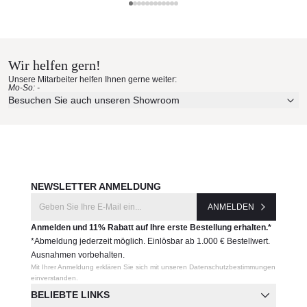
Coro Materialmuster nach Hause
Hersteller:
bestellen
Coro
Wir helfen gern!
Erleben Sie unsere Stoffe und Materialien ganz in Ruhe in
Unsere Mitarbeiter helfen Ihnen gerne weiter:
Ihren eigenen vier Wänden.
Mo-So: -
Aktuelle Originalstoffe des Herstellers
Besuchen Sie auch unseren Showroom
Farbe, Struktur und Haptik authentisch erleben
Persönliche Beratung bei Ihrer Konfiguration
JETZT MUSTER BESTELLEN
NEWSLETTER ANMELDUNG
ANMELDEN
Anmelden und 11% Rabatt auf Ihre erste Bestellung erhalten.*
*Abmeldung jederzeit möglich. Einlösbar ab 1.000 € Bestellwert.
Ausnahmen vorbehalten.
Mit Ihrer Anmeldung erklären Sie sich mit unseren Datenschutzbestimmungen
einverstanden.
BELIEBTE LINKS