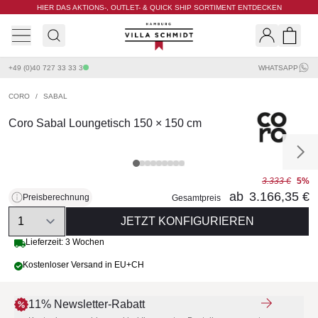
HIER DAS AKTIONS-, OUTLET- & QUICK SHIP SORTIMENT ENTDECKEN
Villa Schmidt
Search
Shopp
+49 (0)40 727 33 33 3
WHATSAPP
CORO
/
SABAL
Coro Sabal Loungetisch 150 × 150 cm
3.333 €
5%
ab
3.166,35 €
Preisberechnung
Gesamtpreis
Quantity
JETZT KONFIGURIEREN
Lieferzeit: 3 Wochen
Kostenloser Versand in EU+CH
11% Newsletter-Rabatt