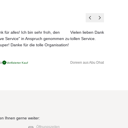
k für alles! Ich bin sehr froh, den
Vielen lieben Dank für das net
ove Service" in Anspruch genommen zu
tollen Service.
uper! Danke für die tolle Organisation!
ga
Doreen aus Abu Dhabi
Verifizierter Kauf
Verifizierter 
en Ihnen gerne weiter:
Öffnungszeiten