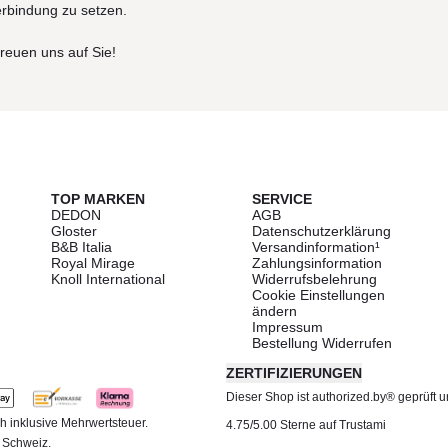
erbindung zu setzen.
freuen uns auf Sie!
TOP MARKEN
SERVICE
DEDON
AGB
Gloster
Datenschutzerklärung
B&B Italia
Versandinformation¹
Royal Mirage
Zahlungsinformation
Knoll International
Widerrufsbelehrung
Cookie Einstellungen
ändern
Impressum
Bestellung Widerrufen
ZERTIFIZIERUNGEN
Dieser Shop ist authorized.by® geprüft und
h inklusive Mehrwertsteuer.
4.75/5.00 Sterne auf Trustami
d Schweiz.