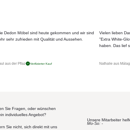
V-beständig
tzbar
ie Dedon Möbel sind heute gekommen und wir sind
Vielen lieben Dan
ehr sehr zufrieden mit Qualität und Aussehen.
"Extra White-Gl
JETZT MUSTER BESTELLEN
haben. Das lief s
ul aus der Pflaz
Nathalie aus Mála
Verifizierter Kauf
n Sie Fragen, oder wünschen
ein individuelles Angebot?
Unsere Mitarbeiter helf
Mo-So: -
rn Sie nicht, sich direkt mit uns