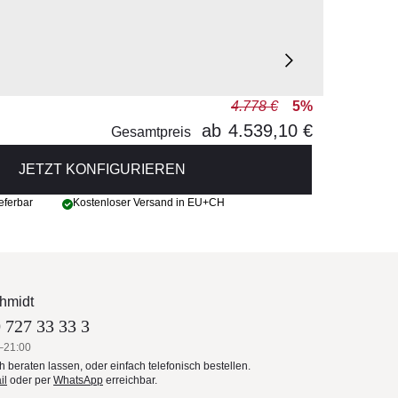
4.778 €
5%
ab
4.539,10 €
Gesamtpreis
JETZT KONFIGURIEREN
eferbar
Kostenloser Versand in EU+CH
hmidt
 727 33 33 3
–21:00
ch beraten lassen, oder einfach telefonisch bestellen.
il
oder per
WhatsApp
erreichbar.