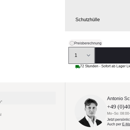
Schutzhülle
Preisberechnung
Quantity
72 Stunden - Sofort ab Lager Li
Antonio Sc
n*
+49 (0)40
Mo–So: 08:00
l
Jetzt persönli
Auch per
E-Ma