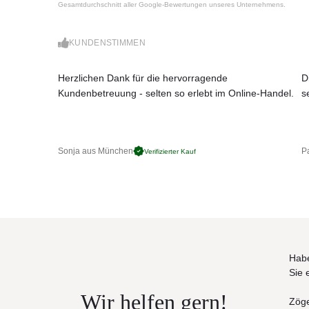
Gesamtdurchschnitt aller Google-Bewertungen unseres Unternehmens.
anti-absorbierend sowie schmutzabweisend und U
• Materialien wetter- und lichtbeständig
• Hohe Hitze- und Kältebeständigkeit
KUNDENSTIMMEN
• Sowohl im Innen- als auch im Außenbereich einse
• Wartungsarm und pflegeleicht
Herzlichen Dank für die hervorragende
D
Maße (B × T × H / SH)
Kundenbetreuung - selten so erlebt im Online-Handel.
s
203 × 91 × 103 / 41 cm
Gewicht (Kg)
35,4
Sonja aus München
Pa
Verifizierter Kauf
Habe
Sie 
Wir helfen gern!
Zöge