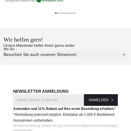
Sonja aus München
Pa
Verifizierter Kauf
• Wartungsarm und pflegeleicht
Maße (Ø × 31)
75 × 31 cm
Cane-line Materialmuster nach
Gewicht (Kg)
Hause bestellen
5,8
Produktnummer:
Wir helfen gern!
Erleben Sie unsere Stoffe und Materialien ganz in Ruhe in
Unsere Mitarbeiter helfen Ihnen gerne weiter:
5349LG
Ihren eigenen vier Wänden.
Mo-So: -
Aktuelle Originalstoffe des Herstellers
Besuchen Sie auch unseren Showroom
Farbe, Struktur und Haptik authentisch erleben
Hersteller:
Persönliche Beratung bei Ihrer Konfiguration
Cane-line
JETZT MUSTER BESTELLEN
NEWSLETTER ANMELDUNG
ANMELDEN
Anmelden und 11% Rabatt auf Ihre erste Bestellung erhalten.*
*Abmeldung jederzeit möglich. Einlösbar ab 1.000 € Bestellwert.
Ausnahmen vorbehalten.
Mit Ihrer Anmeldung erklären Sie sich mit unseren Datenschutzbestimmungen
einverstanden.