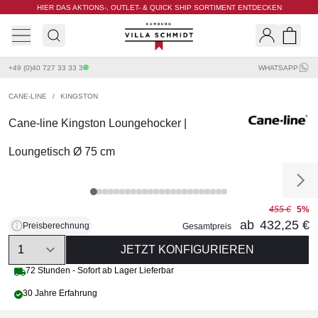
HIER DAS AKTIONS-, OUTLET- & QUICK SHIP SORTIMENT ENTDECKEN
Villa Schmidt
Search
Shopp
+49 (0)40 727 33 33 3
WHATSAPP
CANE-LINE
/
KINGSTON
Cane-line Kingston Loungehocker |
Loungetisch Ø 75 cm
455 €
5%
ab
432,25 €
Preisberechnung
Gesamtpreis
Quantity
JETZT KONFIGURIEREN
72 Stunden - Sofort ab Lager Lieferbar
30 Jahre Erfahrung