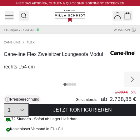
HIER DAS AKTIONS-, OUTLET- & QUICK SHIP SORTIMENT ENTDECKEN
Villa Schmidt
Search
Shopp
+49 (0)40 727 33 33 3
WHATSAPP
CANE-LINE
/
FLEX
Cane-line Flex Zweisitzer Loungesofa Modul
rechts 154 cm
2.883 €
5%
ab
2.738,85 €
Preisberechnung
Gesamtpreis
Quantity
JETZT KONFIGURIEREN
72 Stunden - Sofort ab Lager Lieferbar
Kostenloser Versand in EU+CH