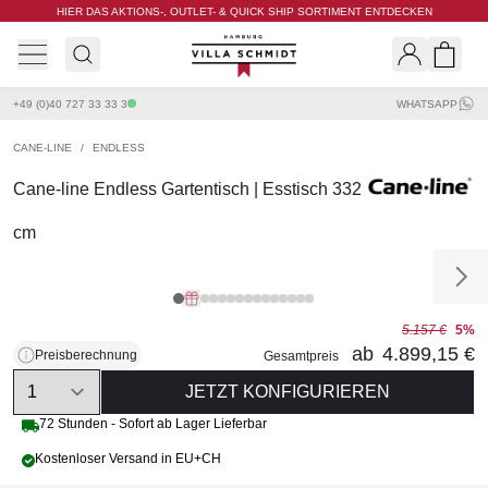
HIER DAS AKTIONS-, OUTLET- & QUICK SHIP SORTIMENT ENTDECKEN
Villa Schmidt
Search
Shopp
+49 (0)40 727 33 33 3
WHATSAPP
CANE-LINE
/
ENDLESS
Cane-line Endless Gartentisch | Esstisch 332
cm
5.157 €
5%
ab
4.899,15 €
Preisberechnung
Gesamtpreis
Quantity
JETZT KONFIGURIEREN
72 Stunden - Sofort ab Lager Lieferbar
Kostenloser Versand in EU+CH