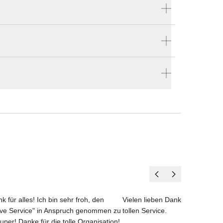
Produktnummer:
4402T
Hersteller:
Cane-line
stellen
en vier Wänden.
en
und
k für alles! Ich bin sehr froh, den
Vielen lieben Dank für das net
ove Service" in Anspruch genommen zu
tollen Service.
uper! Danke für die tolle Organisation!