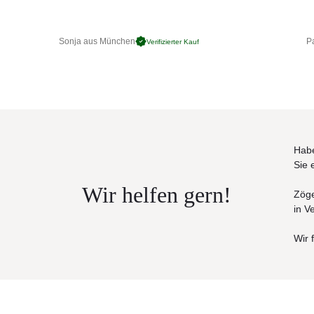
Maße (B × T × H / SH)
80 × 82 × 77 / 38 cm
Gewicht (Kg)
Sonja aus München
Pa
Verifizierter Kauf
14
Habe
Sie 
Wir helfen gern!
Zöge
in V
Wir 