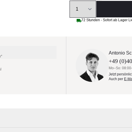
Quantity
72 Stunden - Sofort ab Lager Li
Antonio Sc
n*
+49 (0)40
Mo–So: 08:00
l
Jetzt persönli
Auch per
E-Ma