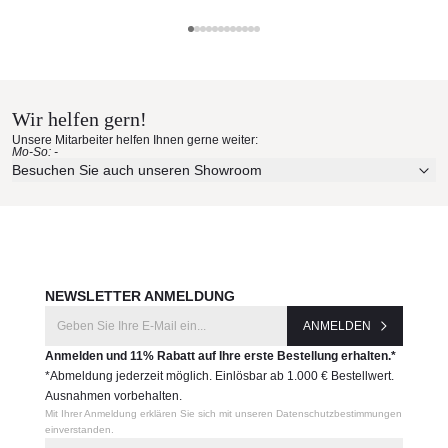
Glatz Materialmuster nach Hause
bestellen
Wir helfen gern!
Erleben Sie unsere Stoffe und Materialien ganz in Ruhe in
Unsere Mitarbeiter helfen Ihnen gerne weiter:
Ihren eigenen vier Wänden.
Mo-So: -
Aktuelle Originalstoffe des Herstellers
Besuchen Sie auch unseren Showroom
Farbe, Struktur und Haptik authentisch erleben
Persönliche Beratung bei Ihrer Konfiguration
JETZT MUSTER BESTELLEN
NEWSLETTER ANMELDUNG
ANMELDEN
Anmelden und 11% Rabatt auf Ihre erste Bestellung erhalten.*
*Abmeldung jederzeit möglich. Einlösbar ab 1.000 € Bestellwert.
Ausnahmen vorbehalten.
Mit Ihrer Anmeldung erklären Sie sich mit unseren Datenschutzbestimmungen
einverstanden.