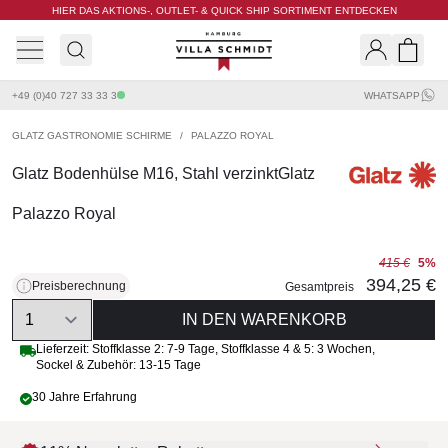
HIER DAS AKTIONS-, OUTLET- & QUICK SHIP SORTIMENT ENTDECKEN
Villa Schmidt
Search
Shopp
+49 (0)40 727 33 33 3
WHATSAPP
GLATZ GASTRONOMIE SCHIRME
/
PALAZZO ROYAL
Glatz Bodenhülse M16, Stahl verzinktGlatz
Palazzo Royal
415 €
5%
394,25 €
Preisberechnung
Gesamtpreis
Quantity
IN DEN WARENKORB
Lieferzeit:
Stoffklasse 2: 7-9 Tage
,
Stoffklasse 4 & 5: 3 Wochen
,
Sockel & Zubehör: 13-15 Tage
30 Jahre Erfahrung