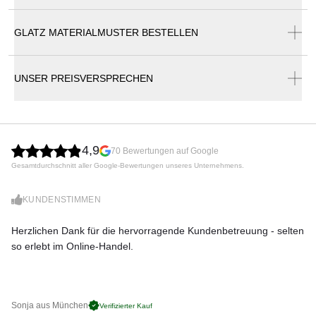
Produktnummer:
GLATZ MATERIALMUSTER BESTELLEN
Glatz Sonnenschirme Katalog
VS-350-01-226-001
Hersteller:
UNSER PREISVERSPRECHEN
Glatz
4,9
70 Bewertungen auf Google
Gesamtdurchschnitt aller Google-Bewertungen unseres Unternehmens.
KUNDENSTIMMEN
Herzlichen Dank für die hervorragende Kundenbetreuung - selten
Di
so erlebt im Online-Handel.
zu
Sonja aus München
Pa
Verifizierter Kauf