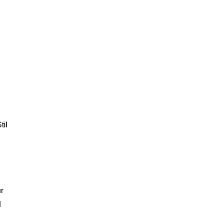
til
r
d