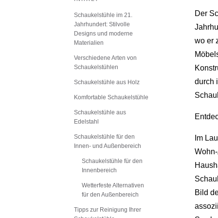
Der Sc
Schaukelstühle im 21.
Jahrhundert: Stilvolle
Jahrhu
Designs und moderne
wo er 
Materialien
Möbels
Verschiedene Arten von
Schaukelstühlen
Konstr
durch 
Schaukelstühle aus Holz
Schau
Komfortable Schaukelstühle
Schaukelstühle aus
Entde
Edelstahl
Schaukelstühle für den
Im Lau
Innen- und Außenbereich
Wohn-A
Schaukelstühle für den
Hausha
Innenbereich
Schauk
Wetterfeste Alternativen
Bild d
für den Außenbereich
assozi
Tipps zur Reinigung Ihrer