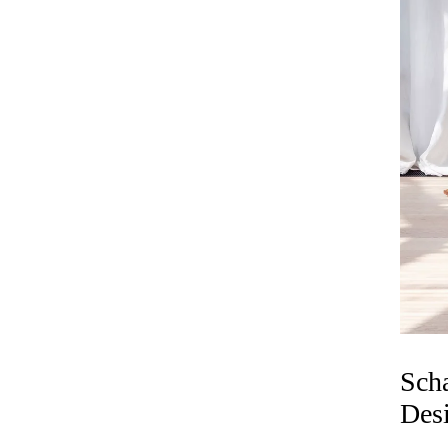
Scha
Des