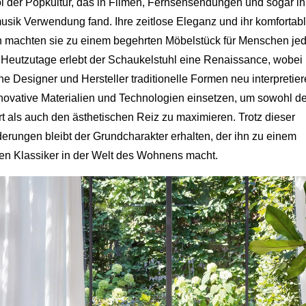
 der Popkultur, das in Filmen, Fernsehsendungen und sogar in
sik Verwendung fand. Ihre zeitlose Eleganz und ihr komfortab
 machten sie zu einem begehrten Möbelstück für Menschen je
. Heutzutage erlebt der Schaukelstuhl eine Renaissance, wobei
e Designer und Hersteller traditionelle Formen neu interpretie
novative Materialien und Technologien einsetzen, um sowohl d
t als auch den ästhetischen Reiz zu maximieren. Trotz dieser
erungen bleibt der Grundcharakter erhalten, der ihn zu einem
sen Klassiker in der Welt des Wohnens macht.