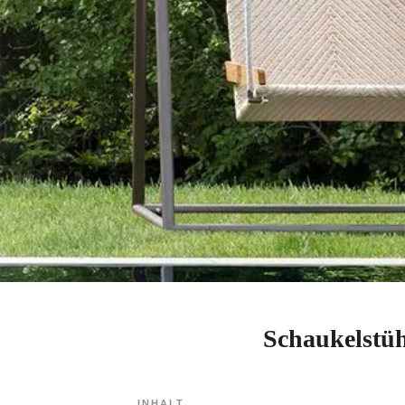
Schaukelstüh
INHALT