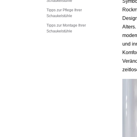
Schaukelstühle
Symbol
Rockmu
Tipps zur Pflege Ihrer
Schaukelstühle
Design
Tipps zur Montage Ihrer
Alters
Schaukelstühle
modern
und in
Komfor
Veränd
zeitlo