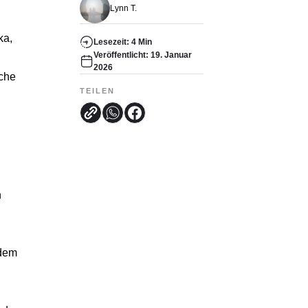
Lynn T.
ka,
Lesezeit: 4 Min
Veröffentlicht: 19. Januar
2026
che
TEILEN
n
 dem