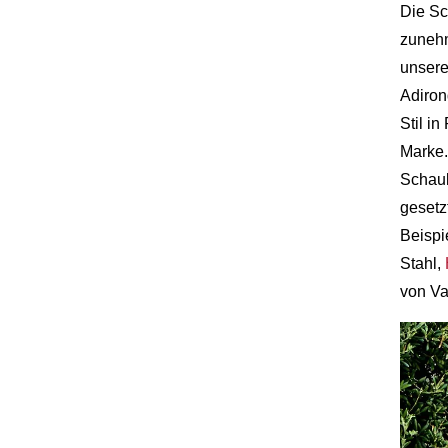
Die Sc
zunehm
unsere
Adiron
Stil i
Marke.
Schauk
gesetz
Beispi
Stahl,
von Va