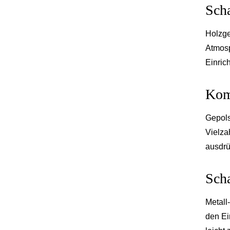
Scha
Holzge
Atmosp
Einric
Kom
Gepols
Vielza
ausdrü
Scha
Metall
den Ei