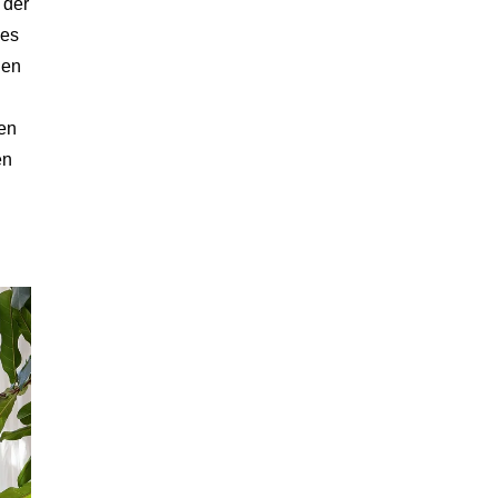
 der
les
den
ren
en