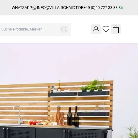
WHATSAPP
INFO@VILLA-SCHMIDT.DE
+49 (0)40 727 33 33 3
Wishlist
Shopping 