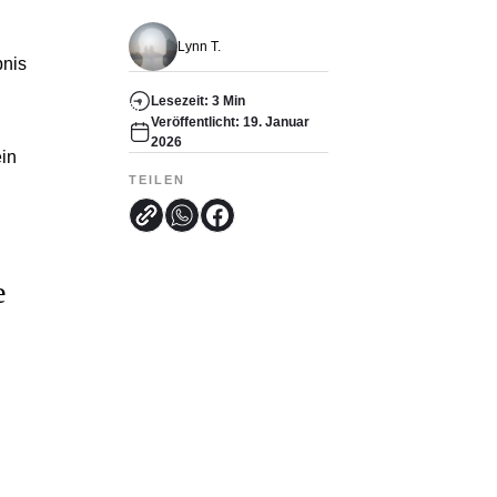
Lynn T.
bnis
Lesezeit: 3 Min
Veröffentlicht: 19. Januar
2026
in
TEILEN
e