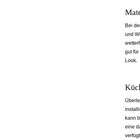
Mate
Bei de
und We
wetter
gut fü
Look.
Küch
Überle
instal
kann b
eine d
verfügt