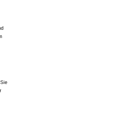
nd
m
 Sie
r