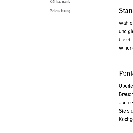
Kühlschrank
Stan
Beleuchtung
Wählen
und gl
bietet
Windri
Funk
Überle
Brauch
auch e
Sie si
Kochge