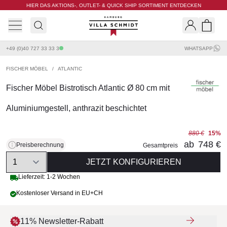
HIER DAS AKTIONS-, OUTLET- & QUICK SHIP SORTIMENT ENTDECKEN
Villa Schmidt
Search
Shopp
+49 (0)40 727 33 33 3
WHATSAPP
FISCHER MÖBEL
/
ATLANTIC
Fischer Möbel Bistrotisch Atlantic Ø 80 cm mit
Aluminiumgestell, anthrazit beschichtet
880 €
15%
ab
748 €
Preisberechnung
Gesamtpreis
Quantity
JETZT KONFIGURIEREN
Lieferzeit: 1-2 Wochen
Kostenloser Versand in EU+CH
11% Newsletter-Rabatt