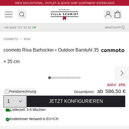
HIER DAS AKTIONS-, OUTLET- & QUICK SHIP SORTIMENT ENTDECKEN
Villa Schmidt
Search
Shopp
+49 (0)40 727 33 33 3
WHATSAPP
CONMOTO
/
RIVA
conmoto Riva Barhocker • Outdoor Barstuhl 35
× 35 cm
690 €
15%
ab
586,50 €
Preisberechnung
Gesamtpreis
Quantity
JETZT KONFIGURIEREN
Lieferzeit: 3-4 Wochen
Kostenloser Versand in EU+CH