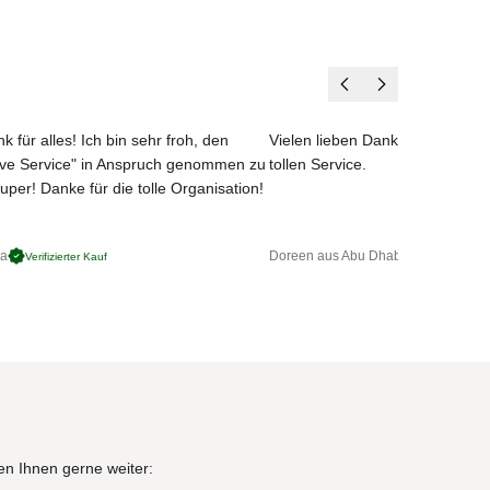
t im
rden
k für alles! Ich bin sehr froh, den
Vielen lieben Dank für das net
ove Service" in Anspruch genommen zu
tollen Service.
uper! Danke für die tolle Organisation!
ga
Doreen aus Abu Dhabi
Verifizierter Kauf
Verifizierter 
en Ihnen gerne weiter: