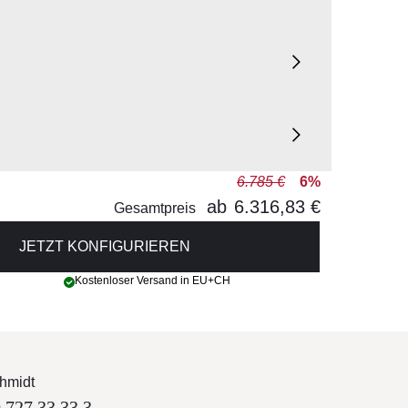
6.785 €
6%
ab
6.316,83 €
Gesamtpreis
JETZT KONFIGURIEREN
Kostenloser Versand in EU+CH
hmidt
 727 33 33 3