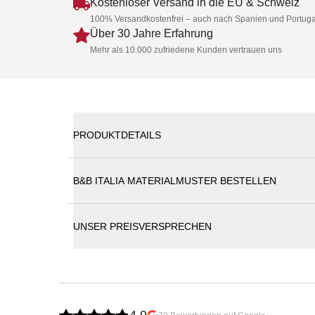
Kostenloser Versand in die EU & Schweiz
100% Versandkostenfrei – auch nach Spanien und Portuga
Über 30 Jahre Erfahrung
Mehr als 10.000 zufriedene Kunden vertrauen uns
PRODUKTDETAILS
B&B ITALIA MATERIALMUSTER BESTELLEN
B&B Italia Ray Outdoor Fabric Sonnenliege 203 c
UNSER PREISVERSPRECHEN
Nach dem großen Erfolg im Indoor-Bereich gibt es d
Kollektion ist in zwei Varianten erhältlich: "Natura
auszeichnen.
Die Ray Outdoor Fabric Sonnenliege verfügt über 
Polypropylenbändern. Diese Bänder sind in einer br