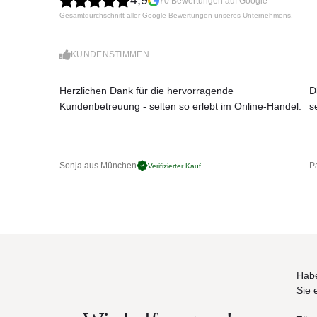
4,9
70 Bewertungen auf Google
entwickelt wurden, darunter Türkis, Blau, Grasgrün,
Gesamtdurchschnitt aller Google-Bewertungen unseres Unternehmens.
Füßen aus fließgepresstem Aluminium und bietet h
Ein besonderes Highlight der Ray Kollektion ist, dass
KUNDENSTIMMEN
Außenbereich erhöht. Diese Liege ist exklusiv in der
Sitzmöbeln, die in zwei Tiefen und verschiedene
Herzlichen Dank für die hervorragende
D
können.
Kundenbetreuung - selten so erlebt im Online-Handel.
s
Technische Details
Material: UV-beständige und witterungsfeste P
Farben: Türkis, Blau, Grasgrün, Tortora, Bord
Sonja aus München
Pa
Verifizierter Kauf
Gestell: Füße aus fließgepresstem Aluminium
Besonderheit: Mit Rollen für erhöhte Mobilität
Maße (B × T × H)
83 × 203 × 95 cm
ACHTUNG: Werden die Produkte im Freien au
empfehlen wir, diese zu ihrem Schutz in e
Habe
Sie 