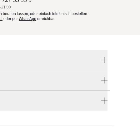
–21:00
ch beraten lassen, oder einfach telefonisch bestellen.
il
oder per
WhatsApp
erreichbar.
Produktnummer:
RF203LA
estellen
. Die
Hersteller:
ien
en vier Wänden.
B&B Italia
ch