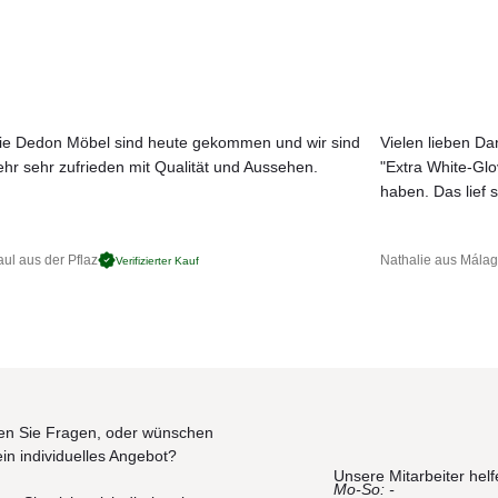
 Tortora und kräftiges Bordeauxrot. Die Sonnenliege steht auf stabilen
öchsten Komfort für entspannte Stunden im Freien.
 die Liege mit Rollen ausgestattet ist, was ihre Mobilität und Flexibilitä
 Kollektion "Fabric" erhältlich und ergänzt das vielseitige Angebot an
n Modulen wie Endelementen, Chaise Longue und Sesseln kombiniert we
ie Dedon Möbel sind heute gekommen und wir sind
Vielen lieben Dan
ehr sehr zufrieden mit Qualität und Aussehen.
"Extra White-Gl
JETZT MUSTER BESTELLEN
haben. Das lief s
olypropylenfaser
eauxrot
ul aus der Pflaz
Nathalie aus Mála
Verifizierter Kauf
fgestellt und über längere Zeit nicht benutzt,
ine wasserdichte Schutzhülle zu packen.
n Sie Fragen, oder wünschen
ein individuelles Angebot?
Unsere Mitarbeiter helf
Mo-So: -