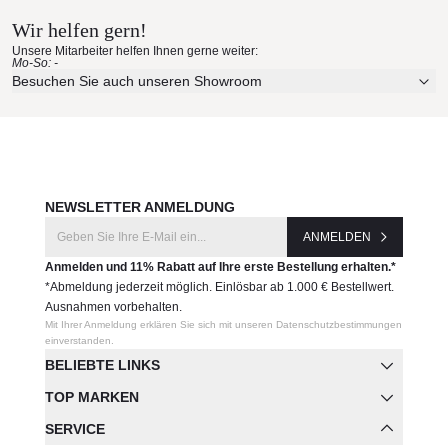
Canatex, Kante aus Batyline® Keops
Wir helfen gern!
Polsterung: Großzügig gepolsterte Kissen aus
Erleben Sie unsere Stoffe und Materialien ganz in Ruhe in
geformtem Polyurethan mit Polyesterfaserfüllung
Unsere Mitarbeiter helfen Ihnen gerne weiter:
Ihren eigenen vier Wänden.
Mo-So: -
Rollen: Acetalharz
Aktuelle Originalstoffe des Herstellers
Besuchen Sie auch unseren Showroom
mit Gleitern
Farbe, Struktur und Haptik authentisch erleben
Schutzhülle wird empfohlen!
Persönliche Beratung bei Ihrer Konfiguration
Maße (B × T × H)
74,5 × 52,5 × 40 cm
JETZT MUSTER BESTELLEN
Produktnummer:
NEWSLETTER ANMELDUNG
PBL75P
ANMELDEN
Anmelden und 11% Rabatt auf Ihre erste Bestellung erhalten.*
Hersteller:
*Abmeldung jederzeit möglich. Einlösbar ab 1.000 € Bestellwert.
B&B Italia
Ausnahmen vorbehalten.
Mit Ihrer Anmeldung erklären Sie sich mit unseren Datenschutzbestimmungen
einverstanden.
BELIEBTE LINKS
TOP MARKEN
SERVICE