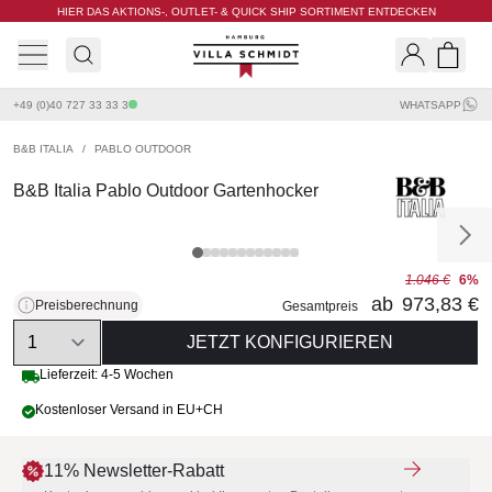
HIER DAS AKTIONS-, OUTLET- & QUICK SHIP SORTIMENT ENTDECKEN
Villa Schmidt
Search
Shopp
+49 (0)40 727 33 33 3
WHATSAPP
B&B ITALIA
/
PABLO OUTDOOR
B&B Italia Pablo Outdoor Gartenhocker
1.046 €
6%
ab
973,83 €
Preisberechnung
Gesamtpreis
Quantity
JETZT KONFIGURIEREN
Lieferzeit: 4-5 Wochen
Kostenloser Versand in EU+CH
11% Newsletter-Rabatt