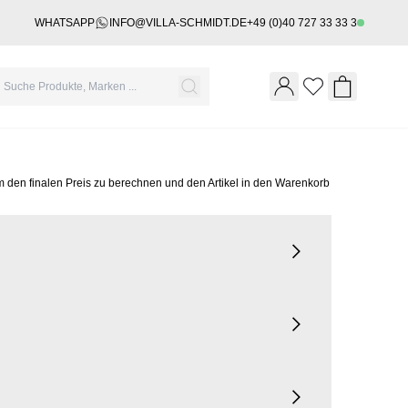
WHATSAPP
INFO@VILLA-SCHMIDT.DE
+49 (0)40 727 33 33 3
Wishlist
Shopping 
m den finalen Preis zu berechnen und den Artikel in den Warenkorb