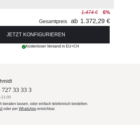
1.474 €
6%
ab
1.372,29 €
Gesamtpreis
JETZT KONFIGURIEREN
Kostenloser Versand in EU+CH
hmidt
 727 33 33 3
–21:00
ch beraten lassen, oder einfach telefonisch bestellen.
il
oder per
WhatsApp
erreichbar.