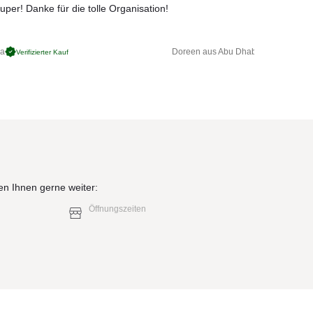
uper! Danke für die tolle Organisation!
ga
Doreen aus Abu Dhabi
Verifizierter Kauf
Verifizierter 
en Ihnen gerne weiter:
Öffnungszeiten