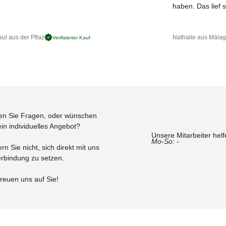
JETZT MUSTER BESTELLEN
.
haben. Das lief s
ul aus der Pflaz
Nathalie aus Mála
Verifizierter Kauf
n Sie Fragen, oder wünschen
ein individuelles Angebot?
Unsere Mitarbeiter helf
Mo-So: -
rn Sie nicht, sich direkt mit uns
erbindung zu setzen.
freuen uns auf Sie!