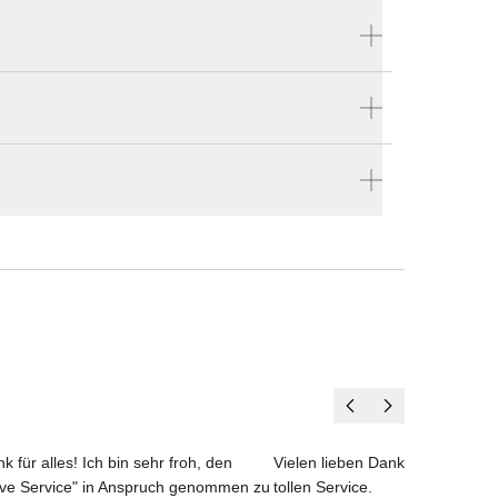
Produktnummer:
HK1N
estellen
ngen
Hersteller:
en vier Wänden.
B&B Italia
. Das
ten
k für alles! Ich bin sehr froh, den
Vielen lieben Dank für das net
ise
ove Service" in Anspruch genommen zu
tollen Service.