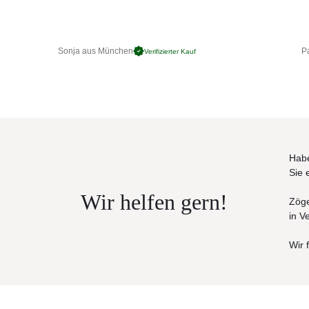
und sind ideal für den Außeneinsatz geeignet
Maße (B × T × H)
61 × 60 × 86 cm
Sonja aus München
Pa
Verifizierter Kauf
Habe
Sie 
Wir helfen gern!
Zöge
in V
Wir 