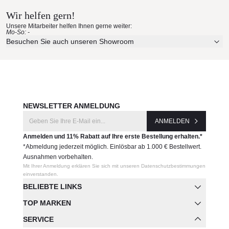
Wir helfen gern!
Erleben Sie unsere Stoffe und Materialien ganz in Ruhe in
Unsere Mitarbeiter helfen Ihnen gerne weiter:
Ihren eigenen vier Wänden.
Mo-So: -
Aktuelle Originalstoffe des Herstellers
Besuchen Sie auch unseren Showroom
Farbe, Struktur und Haptik authentisch erleben
Persönliche Beratung bei Ihrer Konfiguration
JETZT MUSTER BESTELLEN
NEWSLETTER ANMELDUNG
ANMELDEN
Anmelden und 11% Rabatt auf Ihre erste Bestellung erhalten.*
*Abmeldung jederzeit möglich. Einlösbar ab 1.000 € Bestellwert.
Ausnahmen vorbehalten.
Mit Ihrer Anmeldung erklären Sie sich mit unseren Datenschutzbestimmungen
einverstanden.
BELIEBTE LINKS
TOP MARKEN
SERVICE