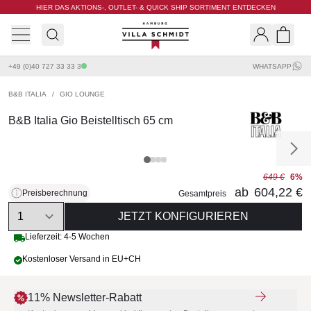
HIER DAS AKTIONS-, OUTLET- & QUICK SHIP SORTIMENT ENTDECKEN
Villa Schmidt
Search
Shopp
+49 (0)40 727 33 33 3
WHATSAPP
B&B ITALIA
/
GIO LOUNGE
B&B Italia Gio Beistelltisch 65 cm
649 €
6%
ab
604,22 €
Preisberechnung
Gesamtpreis
Quantity
JETZT KONFIGURIEREN
Lieferzeit: 4-5 Wochen
Kostenloser Versand in EU+CH
11% Newsletter-Rabatt