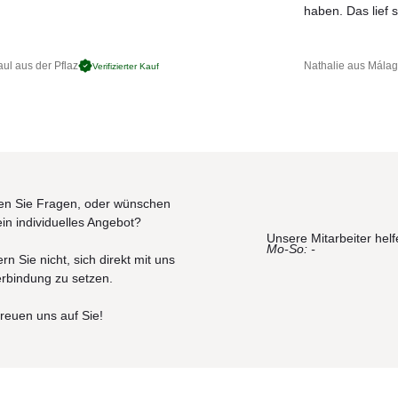
JETZT MUSTER BESTELLEN
haben. Das lief s
ul aus der Pflaz
Nathalie aus Mála
Verifizierter Kauf
n Sie Fragen, oder wünschen
ein individuelles Angebot?
Unsere Mitarbeiter helf
Mo-So: -
rn Sie nicht, sich direkt mit uns
erbindung zu setzen.
freuen uns auf Sie!