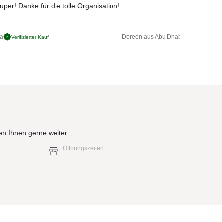
uper! Danke für die tolle Organisation!
ga
Doreen aus Abu Dhabi
Verifizierter Kauf
Verifizierter 
en Ihnen gerne weiter:
Öffnungszeiten