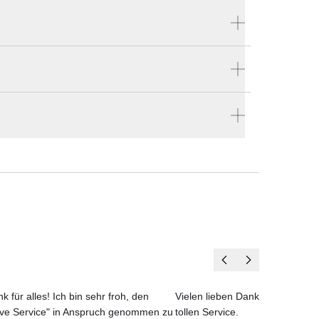
Produktnummer:
5041
len
Hersteller:
é)
en vier Wänden.
Arper
t
k für alles! Ich bin sehr froh, den
Vielen lieben Dank für das net
te)
ove Service" in Anspruch genommen zu
tollen Service.