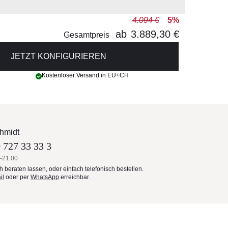
4.094 €
5%
ab
3.889,30 €
Gesamtpreis
JETZT KONFIGURIEREN
Kostenloser Versand in EU+CH
hmidt
 727 33 33 3
–21:00
ch beraten lassen, oder einfach telefonisch bestellen.
il
oder per
WhatsApp
erreichbar.