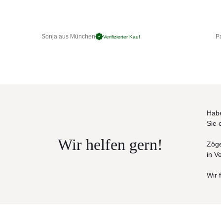
Ideal für Großraumbüros
Maße (BxTxH)
:
200 x 98 x 74 cm
Sonja aus München
Pa
Verifizierter Kauf
Habe
Sie 
Wir helfen gern!
Zöge
in V
Wir 