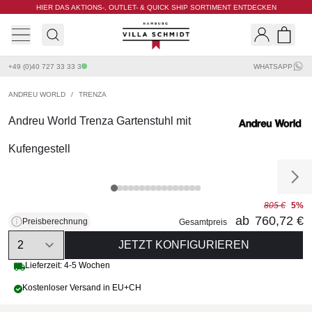
HIER DAS AKTIONS-, OUTLET- & QUICK SHIP SORTIMENT ENTDECKEN
Villa Schmidt
Search
Shopp
+49 (0)40 727 33 33 3
WHATSAPP
ANDREU WORLD
/
TRENZA
Andreu World Trenza Gartenstuhl mit
Kufengestell
805 €
5%
ab
760,72 €
Preisberechnung
Gesamtpreis
Quantity
JETZT KONFIGURIEREN
Lieferzeit: 4-5 Wochen
Kostenloser Versand in EU+CH