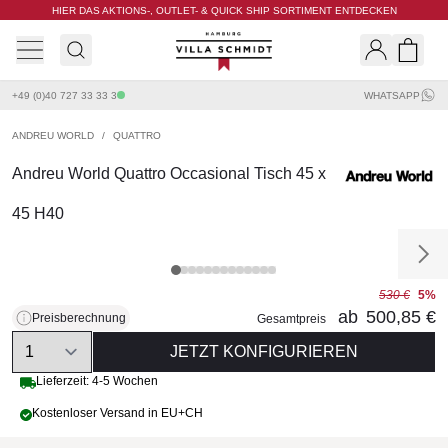
HIER DAS AKTIONS-, OUTLET- & QUICK SHIP SORTIMENT ENTDECKEN
Villa Schmidt
Search
Shopp
+49 (0)40 727 33 33 3
WHATSAPP
ANDREU WORLD
/
QUATTRO
Andreu World Quattro Occasional Tisch 45 x
45 H40
530 €
5%
ab
500,85 €
Preisberechnung
Gesamtpreis
Quantity
JETZT KONFIGURIEREN
Lieferzeit: 4-5 Wochen
Kostenloser Versand in EU+CH