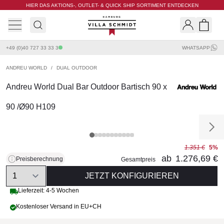
HIER DAS AKTIONS-, OUTLET- & QUICK SHIP SORTIMENT ENTDECKEN
Villa Schmidt
Search
Shopp
+49 (0)40 727 33 33 3
WHATSAPP
ANDREU WORLD
/
DUAL OUTDOOR
Andreu World Dual Bar Outdoor Bartisch 90 x
90 /Ø90 H109
1.351 €
5%
ab
1.276,69 €
Preisberechnung
Gesamtpreis
Quantity
JETZT KONFIGURIEREN
Lieferzeit: 4-5 Wochen
Kostenloser Versand in EU+CH